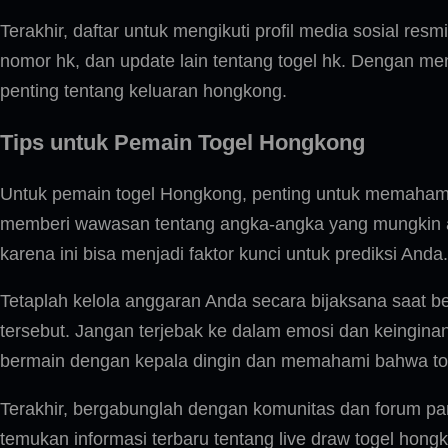
Terakhir, daftar untuk mengikuti profil media sosial re
nomor hk, dan update lain tentang togel hk. Dengan me
penting tentang keluaran hongkong.
Tips untuk Pemain Togel Hongkong
Untuk pemain togel Hongkong, penting untuk memahami m
memberi wawasan tentang angka-angka yang mungkin aka
karena ini bisa menjadi faktor kunci untuk prediksi Anda.
Tetaplah kelola anggaran Anda secara bijaksana saat be
tersebut. Jangan terjebak ke dalam emosi dan keingina
bermain dengan kepala dingin dan memahami bahwa to
Terakhir, bergabunglah dengan komunitas dan forum par
temukan informasi terbaru tentang live draw togel hon