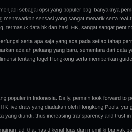
 menjadi sebagai opsi yang populer bagi banyaknya pema
ng menawarkan sensasi yang sangat menarik serta real-
, termasuk data hk dan hasil HK, sangat sangat penting
fungsi serta apa saja yang ada pada setiap tahap pe
arkan adalah peluang yang baru, sementara dari data y
i dimensi tentang togel Hongkong serta memberikan gu
ang populer in Indonesia. Daily, pemain look forward to
he HK live draw yang diadakan oleh Hongkong Pools, yan
a yang diundi, thus increasing transparency and trust in 
ainan judi that has dikenal luas dan memiliki banyak p