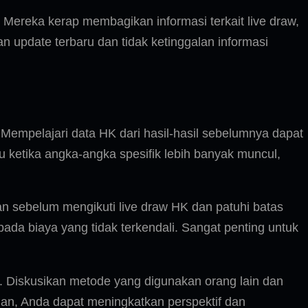
a. Mereka kerap membagikan informasi terkait live draw,
n update terbaru dan tidak ketinggalan informasi
Mempelajari data HK dari hasil-hasil sebelumnya dapat
 ketika angka-angka spesifik lebih banyak muncul,
an sebelum mengikuti live draw HK dan patuhi batas
ada biaya yang tidak terkendali. Sangat penting untuk
i. Diskusikan metode yang digunakan orang lain dan
uan, Anda dapat meningkatkan perspektif dan