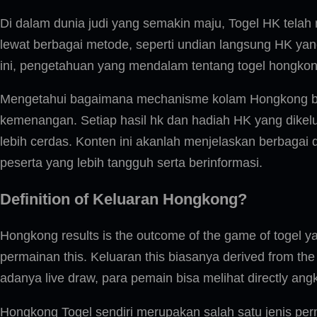
Di dalam dunia judi yang semakin maju, Togel HK telah
lewat berbagai metode, seperti undian langsung HK ya
ini, pengetahuan yang mendalam tentang togel hongkong
Mengetahui bagaimana mechanisme kolam Hongkong ber
kemenangan. Setiap hasil hk dan hadiah HK yang dikelu
lebih cerdas. Konten ini akanlah menjelaskan berbaga
peserta yang lebih tangguh serta berinformasi.
Definition of Keluaran Hongkong?
Hongkong results is the outcome of the game of togel y
permainan this. Keluaran this biasanya derived from t
adanya live draw, para pemain bisa melihat directly angk
Hongkong Togel sendiri merupakan salah satu jenis perm