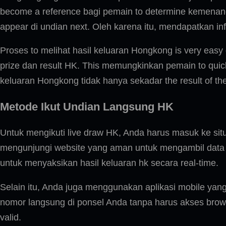
become a reference bagi pemain to determine kemenang
appear di undian next. Oleh karena itu, mendapatkan in
Proses to melihat hasil keluaran Hongkong is very easy
prize dan result HK. This memungkinkan pemain to quic
keluaran Hongkong tidak hanya sekadar the result of th
Metode Ikut Undian Langsung HK
Untuk mengikuti live draw HK, Anda harus masuk ke si
mengunjungi website yang aman untuk mengambil data y
untuk menyaksikan hasil keluaran hk secara real-time.
Selain itu, Anda juga menggunakan aplikasi mobile yan
nomor langsung di ponsel Anda tanpa harus akses brows
valid.