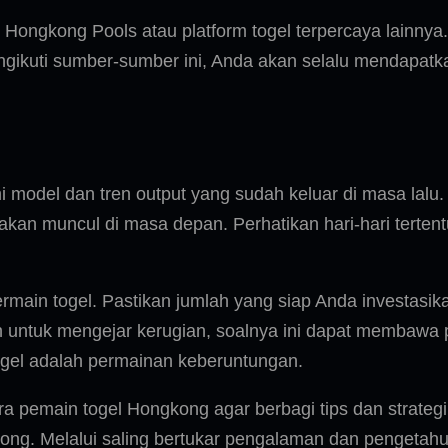
smi Hongkong Pools atau platform togel terpercaya lainny
ngikuti sumber-sumber ini, Anda akan selalu mendapatka
odel dan tren output yang sudah keluar di masa lalu. 
n muncul di masa depan. Perhatikan hari-hari tertentu
rmain togel. Pastikan jumlah yang siap Anda investasik
n untuk mengejar kerugian, soalnya ini dapat membawa p
gel adalah permainan keberuntungan.
a pemain togel Hongkong agar berbagi tips dan strateg
gkong. Melalui saling bertukar pengalaman dan pengetah