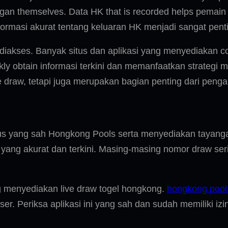
an themselves. Data HK that is recorded helps pemain 
formasi akurat tentang keluaran HK menjadi sangat pent
 diakses. Banyak situs dan aplikasi yang menyediakan c
kly obtain informasi terkini dan memanfaatkan strategi
e draw, tetapi juga merupakan bagian penting dari penga
tus yang sah Hongkong Pools serta menyediakan tayanga
ang akurat dan terkini. Masing-masing nomor draw ser
g menyediakan live draw togel hongkong.
hongkong pool
er. Periksa aplikasi ini yang sah dan sudah memiliki i