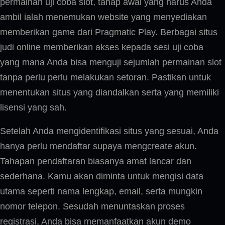
permainan uji coba slot, tahap awal yang harus Anda
ambil ialah menemukan website yang menyediakan
memberikan game dari Pragmatic Play. Berbagai situs
judi online memberikan akses kepada sesi uji coba
yang mana Anda bisa menguji sejumlah permainan slot
tanpa perlu perlu melakukan setoran. Pastikan untuk
menentukan situs yang diandalkan serta yang memiliki
lisensi yang sah.
Setelah Anda mengidentifikasi situs yang sesuai, Anda
hanya perlu mendaftar supaya mengcreate akun.
Tahapan pendaftaran biasanya amat lancar dan
sederhana. Kamu akan diminta untuk mengisi data
utama seperti nama lengkap, email, serta mungkin
nomor telepon. Sesudah menuntaskan proses
registrasi, Anda bisa memanfaatkan akun demo