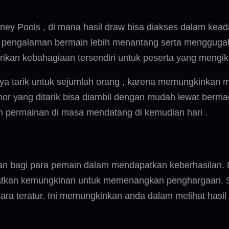
ey Pools , di mana hasil draw bisa diakses dalam keadaa
t pengalaman bermain lebih menantang serta menggugah 
kan kebahagiaan tersendiri untuk peserta yang mengiku
ya tarik untuk sejumlah orang , karena memungkinkan
nomor yang ditarik bisa diambil dengan mudah lewat ber
n permainan di masa mendatang di kemudian hari .
n bagi para pemain dalam mendapatkan keberhasilan.
katkan kemungkinan untuk memenangkan penghargaan. 
a teratur. Ini memungkinkan anda dalam melihat hasil