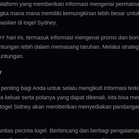
 platform yang memberikan informasi mengenai permaina
a mana mana memiliki kemungkinan lebih besar untuk dit
silan di togel Sydney.
 SDY hari ini, termasuk informasi mengenai promo dan bo
untungan lebih dalam memasang taruhan. Melalui strate
runtungan.
y
ting bagi Anda untuk selalu mengikuti informasi terkini
a keluar serta polanya yang dapat dikenali, kita bisa m
am togel Sidney akan memberikan menyediakan pandang
omunitas pecinta togel. Berbincang dan berbagi pengala