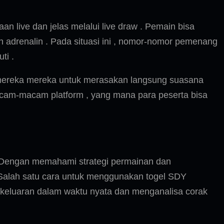
n live dan jelas melalui live draw . Pemain bisa
adrenalin . Pada situasi ini , nomor-nomor pemenang
ti .
 mereka mereka untuk merasakan langsung suasana
macam-macam platform , yang mana para peserta bisa
 Dengan memahami strategi permainan dan
Salah satu cara untuk menggunakan togel SDY
 keluaran dalam waktu nyata dan menganalisa corak