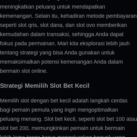
meningkatkan peluang untuk mendapatkan
kemenangan. Selain itu, kehadiran metode pembayaran
seperti slot qris, slot dana, dan slot ovo memberikan
kemudahan dalam transaksi, sehingga Anda dapat
fokus pada permainan. Mari kita eksplorasi lebih jauh
tentang strategi yang bisa Anda gunakan untuk
memaksimalkan potensi kemenangan Anda dalam
bermain slot online.
Strategi Memilih Slot Bet Kecil
Memilih slot dengan bet kecil adalah langkah cerdas
bagi pemain pemula yang ingin mengoptimalkan
peluang menang. Slot bet kecil, seperti slot bet 100 atau
slot bet 200, memungkinkan pemain untuk bermain