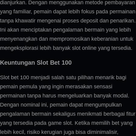
dianjurkan. Dengan menggunakan metode pembayaran
yang familiar, pemain dapat lebih fokus pada permainan
tanpa khawatir mengenai proses deposit dan penarikan.
Ini akan menciptakan pengalaman bermain yang lebih
menyenangkan dan mempromosikan keberanian untuk
mengeksplorasi lebih banyak slot online yang tersedia.
Keuntungan Slot Bet 100
Slot bet 100 menjadi salah satu pilihan menarik bagi
pemain pemula yang ingin merasakan sensasi
permainan tanpa harus mengeluarkan banyak modal.
Dengan nominal ini, pemain dapat mengumpulkan
pengalaman bermain sekaligus menikmati berbagai fitur
yang tersedia pada game slot. Ketika memilih bet yang
lebih kecil, risiko kerugian juga bisa diminimalisir,