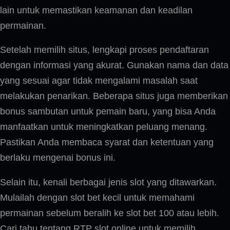
lain untuk memastikan keamanan dan keadilan
permainan.
Setelah memilih situs, lengkapi proses pendaftaran
dengan informasi yang akurat. Gunakan nama dan data
yang sesuai agar tidak mengalami masalah saat
melakukan penarikan. Beberapa situs juga memberikan
bonus sambutan untuk pemain baru, yang bisa Anda
manfaatkan untuk meningkatkan peluang menang.
Pastikan Anda membaca syarat dan ketentuan yang
berlaku mengenai bonus ini.
Selain itu, kenali berbagai jenis slot yang ditawarkan.
Mulailah dengan slot bet kecil untuk memahami
permainan sebelum beralih ke slot bet 100 atau lebih.
Cari tahu tentang RTP slot online untuk memilih