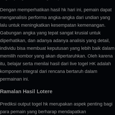
Dengan memperhatikan hasil hk hari ini, pemain dapat
menganalisis performa angka-angka dari undian yang
lalu untuk meningkatkan kesempatan kemenangan.
Gabungan angka yang tepat sangat krusial untuk
diperhatikan, dan adanya adanya analisis yang detail,
individu bisa membuat keputusan yang lebih baik dalam
memilih nombor yang akan dipertaruhkan. Oleh karena
itu, belajar serta menilai hasil dari live togel HK adalah
komponen integral dari rencana bertaruh dalam
permainan ini.
Ramalan Hasil Lotere
Prediksi output togel hk merupakan aspek penting bagi
para pemain yang berharap mendapatkan