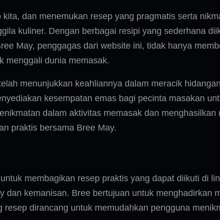
ita, dan menemukan resep yang pragmatis serta nikmat b
ila kuliner. Dengan berbagai resipi yang sederhana diik
e May, penggagas dari website ini, tidak hanya membe
uk menggali dunia memasak.
telah menunjukkan keahliannya dalam meracik hidangan 
menyediakan kesempatan emas bagi pecinta masakan unt
nikmatan dalam aktivitas memasak dan menghasilkan me
n praktis bersama Bree May.
untuk membagikan resep praktis yang dapat diikuti di li
ty dan kemanisan. Bree bertujuan untuk menghadirkan 
sing resep dirancang untuk memudahkan pengguna men