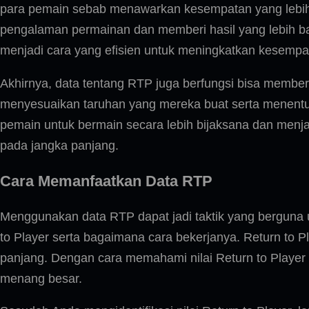
para pemain sebab menawarkan kesempatan yang lebih 
pengalaman permainan dan memberi hasil yang lebih ba
menjadi cara yang efisien untuk meningkatkan kesemp
Akhirnya, data tentang RTP juga berfungsi bisa member
menyesuaikan taruhan yang mereka buat serta menent
pemain untuk bermain secara lebih bijaksana dan men
pada jangka panjang.
Cara Memanfaatkan Data RTP
Menggunakan data RTP dapat jadi taktik yang berguna
to Player serta bagaimana cara bekerjanya. Return to P
panjang. Dengan cara memahami nilai Return to Player 
menang besar.