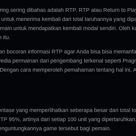
 sering sering dibahas adalah RTP. RTP atau Return to 
tuk menerima kembali dari total taruhannya yang dipa
emain untuk mendapatkan kembali modal sendiri. Oleh k
itu.
nakan bocoran informasi RTP agar Anda bisa bisa memanf
enyedia permainan dari pengembang terkenal seperti Pr
 Dengan cara memperoleh pemahaman tentang hal ini, A
sentase yang memperlihatkan seberapa besar dari total 
TP 95%, artinya dari setiap 100 unit yang dipertaruhka
enguntungkannya game tersebut bagi pemain.