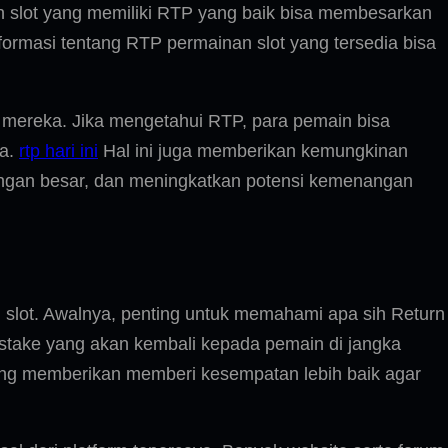
 slot yang memiliki RTP yang baik bisa membesarkan
rmasi tentang RTP permainan slot yang tersedia bisa
l mereka. Jika mengetahui RTP, para pemain bisa
ka.
rtp hari ini
Hal ini juga memberikan kemungkinan
angan besar, dan meningkatkan potensi kemenangan
slot. Awalnya, penting untuk memahami apa sih Return
l stake yang akan kembali kepada pemain di jangka
 yang memberikan memberi kesempatan lebih baik agar