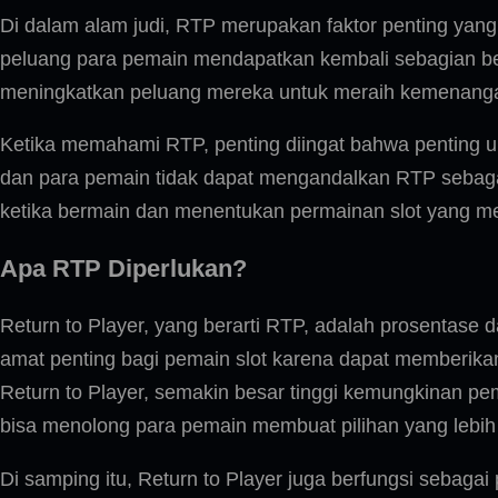
Di dalam alam judi, RTP merupakan faktor penting yang
peluang para pemain mendapatkan kembali sebagian be
meningkatkan peluang mereka untuk meraih kemenang
Ketika memahami RTP, penting diingat bahwa penting un
dan para pemain tidak dapat mengandalkan RTP sebaga
ketika bermain dan menentukan permainan slot yang m
Apa RTP Diperlukan?
Return to Player, yang berarti RTP, adalah prosentase 
amat penting bagi pemain slot karena dapat memberik
Return to Player, semakin besar tinggi kemungkinan p
bisa menolong para pemain membuat pilihan yang lebih 
Di samping itu, Return to Player juga berfungsi sebagai