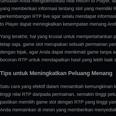
Sesudah Anda mengidentifikasi nilai Return to Player, 
yang memberikan informasi tentang slot yang memiliki 
perkembangan RTP live agar selalu mendapat informasi 
to Player dapat meningkatkan kesempatan menang Anda 
Yang terakhir, hal yang krusial untuk mempertahankan 
tetap saja, game slot merupakan sebuah permainan ya
dengan bijak, agar Anda dapat menikmati game tanpa ad
bocoran RTP untuk mendapatkan hasil yang lebih baik s
Tips untuk Meningkatkan Peluang Menang
Satu cara yang efektif dalam menambah kemungkinan 
tinggi nilai RTP daripada permainan, semakin tinggi p
pastikan memilih game slot dengan RTP yang tinggi yan
Anda memainkan di mesin yang memberikan menyediak