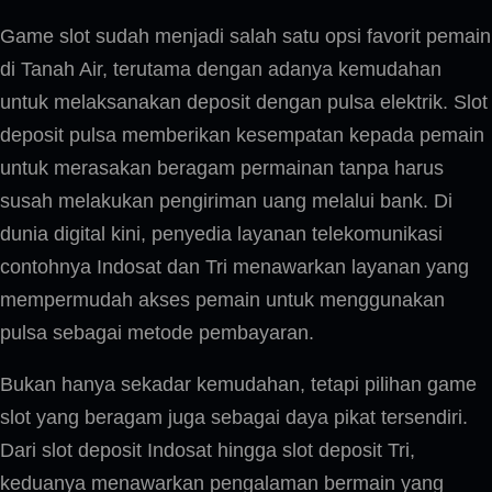
Game slot sudah menjadi salah satu opsi favorit pemain
di Tanah Air, terutama dengan adanya kemudahan
untuk melaksanakan deposit dengan pulsa elektrik. Slot
deposit pulsa memberikan kesempatan kepada pemain
untuk merasakan beragam permainan tanpa harus
susah melakukan pengiriman uang melalui bank. Di
dunia digital kini, penyedia layanan telekomunikasi
contohnya Indosat dan Tri menawarkan layanan yang
mempermudah akses pemain untuk menggunakan
pulsa sebagai metode pembayaran.
Bukan hanya sekadar kemudahan, tetapi pilihan game
slot yang beragam juga sebagai daya pikat tersendiri.
Dari slot deposit Indosat hingga slot deposit Tri,
keduanya menawarkan pengalaman bermain yang