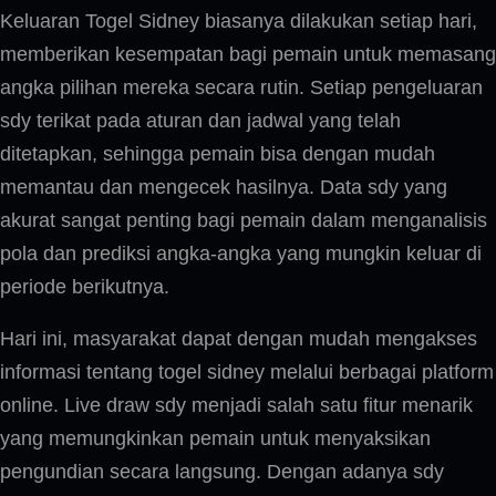
Keluaran Togel Sidney biasanya dilakukan setiap hari,
memberikan kesempatan bagi pemain untuk memasang
angka pilihan mereka secara rutin. Setiap pengeluaran
sdy terikat pada aturan dan jadwal yang telah
ditetapkan, sehingga pemain bisa dengan mudah
memantau dan mengecek hasilnya. Data sdy yang
akurat sangat penting bagi pemain dalam menganalisis
pola dan prediksi angka-angka yang mungkin keluar di
periode berikutnya.
Hari ini, masyarakat dapat dengan mudah mengakses
informasi tentang togel sidney melalui berbagai platform
online. Live draw sdy menjadi salah satu fitur menarik
yang memungkinkan pemain untuk menyaksikan
pengundian secara langsung. Dengan adanya sdy