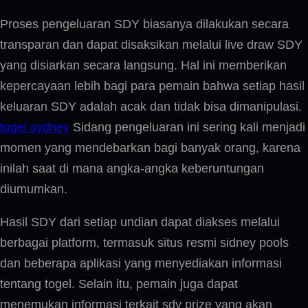
Proses pengeluaran SDY biasanya dilakukan secara
transparan dan dapat disaksikan melalui live draw SDY
yang disiarkan secara langsung. Hal ini memberikan
kepercayaan lebih bagi para pemain bahwa setiap hasil
keluaran SDY adalah acak dan tidak bisa dimanipulasi.
togel sydney
Sidang pengeluaran ini sering kali menjadi
momen yang mendebarkan bagi banyak orang, karena
inilah saat di mana angka-angka keberuntungan
diumumkan.
Hasil SDY dari setiap undian dapat diakses melalui
berbagai platform, termasuk situs resmi sidney pools
dan beberapa aplikasi yang menyediakan informasi
tentang togel. Selain itu, pemain juga dapat
menemukan informasi terkait sdy prize yang akan