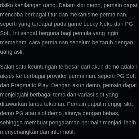
risiko kehilangan uang. Dalam slot demo, pemain dapat
mencoba berbagai fitur dan mekanisme permainan,
seperti yang terdapat pada game Lucky Neko dari PG
Soft. Ini sangat berguna bagi pemula yang ingin
memahami cara permainan sebelum bertaruh dengan
uang asli.
Salah satu keuntungan terbesar dari akun demo adalah
akses ke berbagai provider permainan, seperti PG Soft
dan Pragmatic Play. Dengan akun demo, pemain dapat
menjelajahi berbagai tema dan variasi slot yang
ditawarkan tanpa tekanan. Pemain dapat menguji slot
demo PG atau slot demo lainnya dengan bebas,
sehingga membuat pengalaman bermain menjadi lebih
menyenangkan dan informatif.