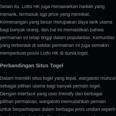
Selain itu, Lotto HK juga menawarkan hadiah yang
menarik, termasuk sgp prize yang memikat.
Kemenangan yang besar merupakan daya tarik utama
bagi banyak orang, dan hal ini memastikan bahwa
permainan ini tetap tinggi dalam popularitas. Komunitas
yang terbentuk di sekitar permainan ini juga semakin
memperkuat posisi Lotto HK di dunia togel.
Perbandingan Situs Togel
Dalam memilih situs togel yang tepat, wargatoto muncul
sebagai pilihan utama bagi banyak pemain togel.
Dengan interface yang user-friendly dan berbagai
pilihan permainan, wargatoto memudahkan pemain
untuk berpartisipasi dalam berbagai jenis undian seperti