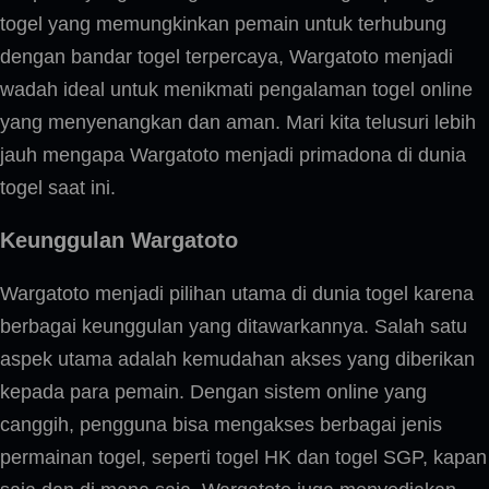
togel yang memungkinkan pemain untuk terhubung
dengan bandar togel terpercaya, Wargatoto menjadi
wadah ideal untuk menikmati pengalaman togel online
yang menyenangkan dan aman. Mari kita telusuri lebih
jauh mengapa Wargatoto menjadi primadona di dunia
togel saat ini.
Keunggulan Wargatoto
Wargatoto menjadi pilihan utama di dunia togel karena
berbagai keunggulan yang ditawarkannya. Salah satu
aspek utama adalah kemudahan akses yang diberikan
kepada para pemain. Dengan sistem online yang
canggih, pengguna bisa mengakses berbagai jenis
permainan togel, seperti togel HK dan togel SGP, kapan