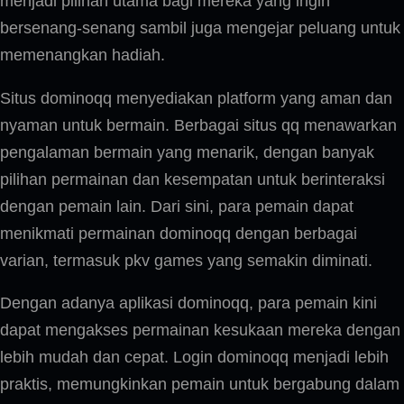
menjadi pilihan utama bagi mereka yang ingin
bersenang-senang sambil juga mengejar peluang untuk
memenangkan hadiah.
Situs dominoqq menyediakan platform yang aman dan
nyaman untuk bermain. Berbagai situs qq menawarkan
pengalaman bermain yang menarik, dengan banyak
pilihan permainan dan kesempatan untuk berinteraksi
dengan pemain lain. Dari sini, para pemain dapat
menikmati permainan dominoqq dengan berbagai
varian, termasuk pkv games yang semakin diminati.
Dengan adanya aplikasi dominoqq, para pemain kini
dapat mengakses permainan kesukaan mereka dengan
lebih mudah dan cepat. Login dominoqq menjadi lebih
praktis, memungkinkan pemain untuk bergabung dalam