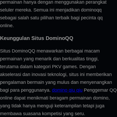
permainan hanya dengan menggunakan perangkat
seluler mereka. Semua ini menjadikan dominoqq
sebagai salah satu pilihan terbaik bagi pecinta qq
online.
Keunggulan Situs DominoQQ
Situs DominoQQ menawarkan berbagai macam
permainan yang menarik dan berkualitas tinggi,
terutama dalam kategori PKV games. Dengan
akselerasi dan inovasi teknologi, situs ini memberikan
pengalaman bermain yang mulus dan menyenangkan
bagi para penggunanya.
domino qiu qiu
Penggemar QQ
online dapat menikmati beragam permainan domino,
yang tidak hanya menguji keterampilan tetapi juga
membawa suasana kompetisi yang seru.