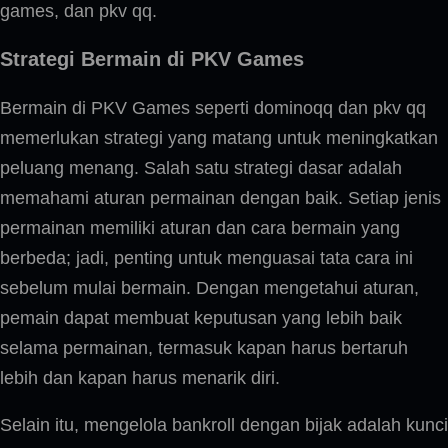
games, dan pkv qq.
Strategi Bermain di PKV Games
Bermain di PKV Games seperti dominoqq dan pkv qq
memerlukan strategi yang matang untuk meningkatkan
peluang menang. Salah satu strategi dasar adalah
memahami aturan permainan dengan baik. Setiap jenis
permainan memiliki aturan dan cara bermain yang
berbeda; jadi, penting untuk menguasai tata cara ini
sebelum mulai bermain. Dengan mengetahui aturan,
pemain dapat membuat keputusan yang lebih baik
selama permainan, termasuk kapan harus bertaruh
lebih dan kapan harus menarik diri.
Selain itu, mengelola bankroll dengan bijak adalah kunci