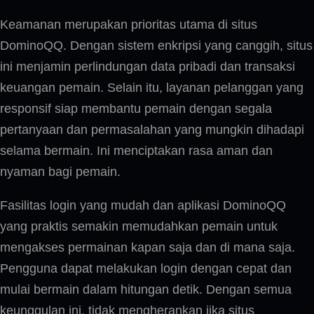
Keamanan merupakan prioritas utama di situs
DominoQQ. Dengan sistem enkripsi yang canggih, situs
ini menjamin perlindungan data pribadi dan transaksi
keuangan pemain. Selain itu, layanan pelanggan yang
responsif siap membantu pemain dengan segala
pertanyaan dan permasalahan yang mungkin dihadapi
selama bermain. Ini menciptakan rasa aman dan
nyaman bagi pemain.
Fasilitas login yang mudah dan aplikasi DominoQQ
yang praktis semakin memudahkan pemain untuk
mengakses permainan kapan saja dan di mana saja.
Pengguna dapat melakukan login dengan cepat dan
mulai bermain dalam hitungan detik. Dengan semua
keunggulan ini, tidak mengherankan jika situs