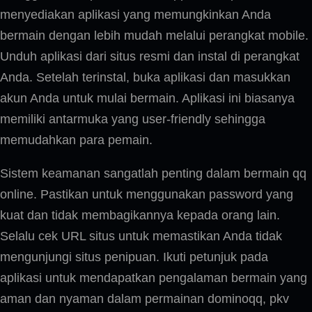
menyediakan aplikasi yang memungkinkan Anda
bermain dengan lebih mudah melalui perangkat mobile.
Unduh aplikasi dari situs resmi dan instal di perangkat
Anda. Setelah terinstal, buka aplikasi dan masukkan
akun Anda untuk mulai bermain. Aplikasi ini biasanya
memiliki antarmuka yang user-friendly sehingga
memudahkan para pemain.
Sistem keamanan sangatlah penting dalam bermain qq
online. Pastikan untuk menggunakan password yang
kuat dan tidak membagikannya kepada orang lain.
Selalu cek URL situs untuk memastikan Anda tidak
mengunjungi situs penipuan. Ikuti petunjuk pada
aplikasi untuk mendapatkan pengalaman bermain yang
aman dan nyaman dalam permainan dominoqq, pkv