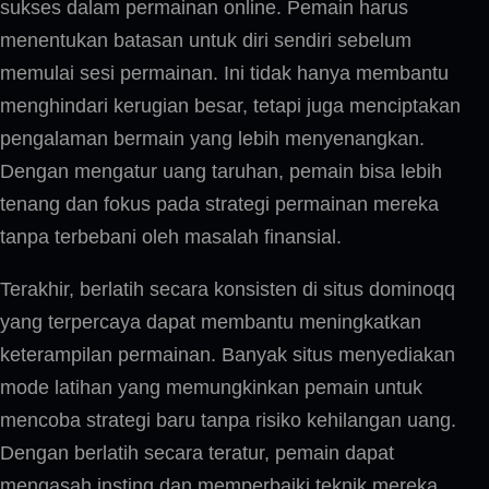
sukses dalam permainan online. Pemain harus
menentukan batasan untuk diri sendiri sebelum
memulai sesi permainan. Ini tidak hanya membantu
menghindari kerugian besar, tetapi juga menciptakan
pengalaman bermain yang lebih menyenangkan.
Dengan mengatur uang taruhan, pemain bisa lebih
tenang dan fokus pada strategi permainan mereka
tanpa terbebani oleh masalah finansial.
Terakhir, berlatih secara konsisten di situs dominoqq
yang terpercaya dapat membantu meningkatkan
keterampilan permainan. Banyak situs menyediakan
mode latihan yang memungkinkan pemain untuk
mencoba strategi baru tanpa risiko kehilangan uang.
Dengan berlatih secara teratur, pemain dapat
mengasah insting dan memperbaiki teknik mereka,