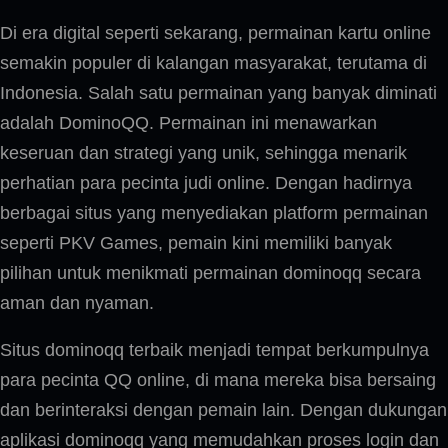
Di era digital seperti sekarang, permainan kartu online
semakin populer di kalangan masyarakat, terutama di
Indonesia. Salah satu permainan yang banyak diminati
adalah DominoQQ. Permainan ini menawarkan
keseruan dan strategi yang unik, sehingga menarik
perhatian para pecinta judi online. Dengan hadirnya
berbagai situs yang menyediakan platform permainan
seperti PKV Games, pemain kini memiliki banyak
pilihan untuk menikmati permainan dominoqq secara
aman dan nyaman.
Situs dominoqq terbaik menjadi tempat berkumpulnya
para pecinta QQ online, di mana mereka bisa bersaing
dan berinteraksi dengan pemain lain. Dengan dukungan
aplikasi dominoqq yang memudahkan proses login dan