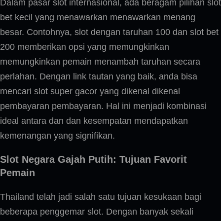
Dalam pasar slot internasional, ada beragam pilihan slot
bet kecil yang menawarkan menawarkan menang
besar. Contohnya, slot dengan taruhan 100 dan slot bet
200 memberikan opsi yang memungkinkan
memungkinkan pemain menambah taruhan secara
perlahan. Dengan link tautan yang baik, anda bisa
mencari slot super gacor yang dikenal dikenal
pembayaran pembayaran. Hal ini menjadi kombinasi
ideal antara dan dan kesempatan mendapatkan
kemenangan yang signifikan.
Slot Negara Gajah Putih: Tujuan Favorit
Pemain
Thailand telah jadi salah satu tujuan kesukaan bagi
beberapa penggemar slot. Dengan banyak sekali