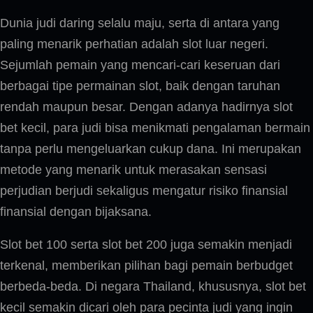
Dunia judi daring selalu maju, serta di antara yang
paling menarik perhatian adalah slot luar negeri.
Sejumlah pemain yang mencari-cari keseruan dari
berbagai tipe permainan slot, baik dengan taruhan
rendah maupun besar. Dengan adanya hadirnya slot
bet kecil, para judi bisa menikmati pengalaman bermain
tanpa perlu mengeluarkan cukup dana. Ini merupakan
metode yang menarik untuk merasakan sensasi
perjudian berjudi sekaligus mengatur risiko finansial
finansial dengan bijaksana.
Slot bet 100 serta slot bet 200 juga semakin menjadi
terkenal, memberikan pilihan bagi pemain berbudget
berbeda-beda. Di negara Thailand, khususnya, slot bet
kecil semakin dicari oleh para pecinta judi yang ingin