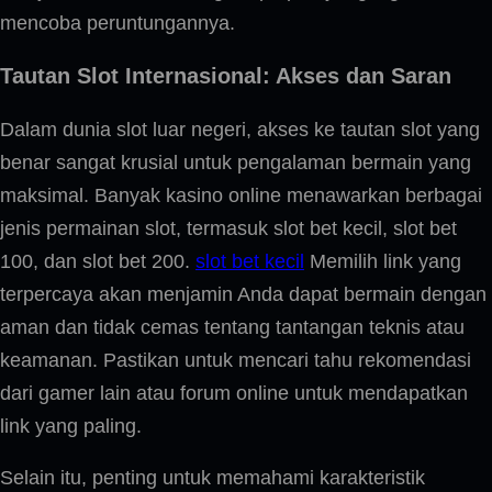
mencoba peruntungannya.
Tautan Slot Internasional: Akses dan Saran
Dalam dunia slot luar negeri, akses ke tautan slot yang
benar sangat krusial untuk pengalaman bermain yang
maksimal. Banyak kasino online menawarkan berbagai
jenis permainan slot, termasuk slot bet kecil, slot bet
100, dan slot bet 200.
slot bet kecil
Memilih link yang
terpercaya akan menjamin Anda dapat bermain dengan
aman dan tidak cemas tentang tantangan teknis atau
keamanan. Pastikan untuk mencari tahu rekomendasi
dari gamer lain atau forum online untuk mendapatkan
link yang paling.
Selain itu, penting untuk memahami karakteristik