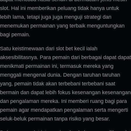
slot. Hal ini memberikan peluang tidak hanya untuk
lebih lama, tetapi juga juga menguji strategi dan
menemukan permainan yang terbaik menguntungkan
bagi pemain.
Satu keistimewaan dari slot bet kecil ialah
aksesibilitasnya. Para pemain dari berbagai dapat dapat
menikmati permainan ini, termasuk mereka yang
menggali mengenal dunia. Dengan taruhan taruhan
yang, pemain tidak akan terbebani terbebani saat
bermain dan dapat lebih fokus kesenangan kesenangan
dan pengalaman mereka. Ini memberi ruang bagi para
pemain agar mendapatkan pengalaman serta mengerti
seluk-beluk permainan tanpa risiko yang besar.