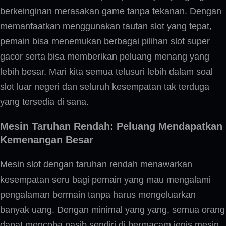
berkeinginan merasakan game tanpa tekanan. Dengan
memanfaatkan menggunakan tautan slot yang tepat,
pemain bisa menemukan berbagai pilihan slot super
gacor serta bisa memberikan peluang menang yang
lebih besar. Mari kita semua telusuri lebih dalam soal
slot luar negeri dan seluruh kesempatan tak terduga
yang tersedia di sana.
Mesin Taruhan Rendah: Peluang Mendapatkan
Kemenangan Besar
Mesin slot dengan taruhan rendah menawarkan
kesempatan seru bagi pemain yang mau mengalami
pengalaman bermain tanpa harus mengeluarkan
banyak uang. Dengan minimal yang yang, semua orang
dapat mencoba nasib sendiri di bermacam jenis mesin