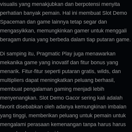
visualis yang menakjubkan dan berpotensi menyita
perhatian banyak pemain. Hal ini membuat Slot Demo
Spaceman dan game lainnya tetap segar dan
mengasyikkan, memungkinkan gamer untuk menggali
beragam dunia yang berbeda dalam tiap putaran game.
Di samping itu, Pragmatic Play juga menawarkan
mekanika game yang inovatif dan fitur bonus yang
menarik. Fitur-fitur seperti putaran gratis, wilds, dan
multipliers dapat meningkatkan peluang berhasil,
membuat pengalaman gaming menjadi lebih
menyenangkan. Slot Demo Gacor sering kali adalah
favorit disebabkan oleh adanya kemungkinan imbalan
yang tinggi, memberikan peluang untuk pemain untuk
mengalami perasaan kemenangan tanpa harus harus