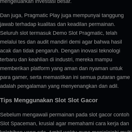
mengeluarkan investasi besar.
Dan juga, Pragmatic Play juga mempunyai tanggung
jawab terhadap kualitas dan keadilan permainan.
Seluruh slot termasuk Demo Slot Pragmatic, telah
melalui tes dan audit mandiri demi agar bahwa hasil
acak dan tidak pengaruh. Dengan inovasi teknologi
terbaru dan keahlian di industri, mereka mampu
memberikan platform yang aman dan nyaman untuk
para gamer, serta memastikan ini semua putaran game
adalah pengalaman yang menyenangkan dan adil.
Tips Menggunakan Slot Slot Gacor
Sebelum mengawali permainan pada slot gacor contoh
Slot Spaceman, krusial agar memahami cara kerja dan