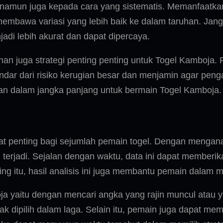
ng, namun juga kepada cara yang sistematis. Memanfaat
sa membawa variasi yang lebih baik ke dalam taruhan. J
adi lebih akurat dan dapat dipercaya.
uhan juga strategi penting penting untuk Togel Kamboja
erhindar dari risiko kerugian besar dan menjamin agar 
ngan dalam jangka panjang untuk bermain Togel Kamboja.
at penting bagi sejumlah pemain togel. Dengan mengana
 terjadi. Sejalan dengan waktu, data ini dapat member
ping itu, hasil analisis ini juga membantu pemain dalam 
ja yaitu dengan mencari angka yang rajin muncul atau
dak dipilih dalam laga. Selain itu, pemain juga dapat m