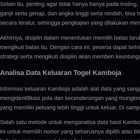
Selain itu, penting agar tidak hanya hanya pada insti
ganjil serta genap, dan angka tinggi serta rendah, bi
secara teratur, sehingga pengkajian yang dilakukan menj
Akhirnya, disiplin dalam menentukan memilih batas tar
mengikuti batas itu. Dengan cara ini, peserta dapat t
strategi serta mengikuti disiplin akan memberi keuntu
Analisa Data Keluaran Togel Kamboja
Informasi keluaran Kamboja adalah alat data yang sang
mengidentifikasi pola dan kecenderungan yang mungkin
yang memiliki peluang lebih tinggi untuk keluar. Di sam
Salah satu metode untuk menganalisa data hasil Kambo
ini untuk memilih nomor yang seharusnya dipilih atau ti