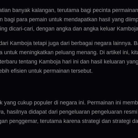
tian banyak kalangan, terutama bagi pecinta permainan
 bagi para pemain untuk mendapatkan hasil yang diimpi
ng dicari-cari, dengan angka dan angka keluar Kamboja y
i Kamboja tetapi juga dari berbagai negara lainnya. B
untuk meningkatkan peluang menang. Di artikel ini, ki
rbaru tentang Kamboja hari ini dan hasil keluaran yang
ih efisien untuk permainan tersebut.
rik yang cukup populer di negara ini. Permainan ini m
a, hasilnya didapat dari pengeluaran pengeluaran resmi
angan penggemar, terutama karena strategi dan strategi