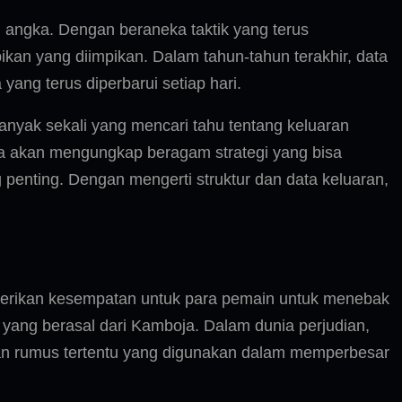
 angka. Dengan beraneka taktik yang terus
kan yang diimpikan. Dalam tahun-tahun terakhir, data
ang terus diperbarui setiap hari.
anyak sekali yang mencari tahu tentang keluaran
ta akan mengungkap beragam strategi yang bisa
 penting. Dengan mengerti struktur dan data keluaran,
emberikan kesempatan untuk para pemain untuk menebak
 yang berasal dari Kamboja. Dalam dunia perjudian,
 dan rumus tertentu yang digunakan dalam memperbesar