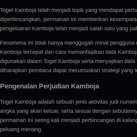
Togel Kamboja telah menjadi topik yang mendapat perha
diperbincangkan, permainan ini memberikan kesempatan
pengeluaran Kamboja telah menjadi salah satu yang pali
Fenomena ini tidak hanya menggugah minat pengguna dar
Kamboja tercepat dan cara memanfaatkan data Kamboja 
digunakan dalam Togel Kamboja serta menyajikan data te
diharapkan pembaca dapat merumuskan strategi yang leb
Pengenalan Perjudian Kamboja
Togel Kamboja adalah sebuah jenis aktivitas judi nume
angka yang akan keluar, serta sesuai dengan sebutanny
permainan ini sering kali menjadi perbincangan di kal
peluang menang.