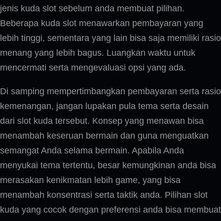
jenis kuda slot sebelum anda membuat pilihan.
Beberapa kuda slot menawarkan pembayaran yang
lebih tinggi, sementara yang lain bisa saja memiliki rasio
menang yang lebih bagus. Luangkan waktu untuk
mencermati serta mengevaluasi opsi yang ada.
Di samping mempertimbangkan pembayaran serta rasio
kemenangan, jangan lupakan pula tema serta desain
dari slot kuda tersebut. Konsep yang menawan bisa
menambah keseruan bermain dan guna menguatkan
semangat Anda selama bermain. Apabila Anda
menyukai tema tertentu, besar kemungkinan anda bisa
merasakan kenikmatan lebih game, yang bisa
menambah konsentrasi serta taktik anda. Pilihan slot
kuda yang cocok dengan preferensi anda bisa membuat