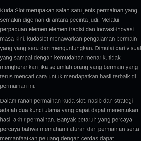
Kuda Slot merupakan salah satu jenis permainan yang
semakin digemari di antara pecinta judi. Melalui
perpaduan elemen elemen tradisi dan inovasi-inovasi
masa kini, kudaslot menawarkan pengalaman bermain
yang yang seru dan menguntungkan. Dimulai dari visual
yang sampai dengan kemudahan menarik, tidak
mengherankan jika sejumlah orang yang bermain yang
terus mencari cara untuk mendapatkan hasil terbaik di
permainan ini.
Dalam ranah permainan kuda slot, nasib dan strategi
adalah dua kunci utama yang dapat dapat menentukan
hasil akhir permainan. Banyak petaruh yang percaya
percaya bahwa memahami aturan dari permainan serta
memanfaatkan peluang dengan cerdas dapat