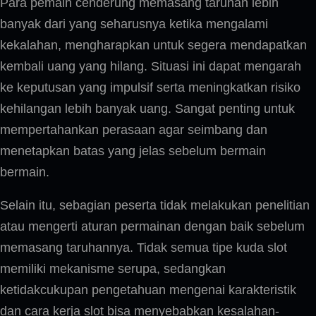
Para pemain cenderung memasang taruhan lebih
banyak dari yang seharusnya ketika mengalami
kekalahan, mengharapkan untuk segera mendapatkan
kembali uang yang hilang. Situasi ini dapat mengarah
ke keputusan yang impulsif serta meningkatkan risiko
kehilangan lebih banyak uang. Sangat penting untuk
mempertahankan perasaan agar seimbang dan
menetapkan batas yang jelas sebelum bermain
bermain.
Selain itu, sebagian peserta tidak melakukan penelitian
atau mengerti aturan permainan dengan baik sebelum
memasang taruhannya. Tidak semua tipe kuda slot
memiliki mekanisme serupa, sedangkan
ketidakcukupan pengetahuan mengenai karakteristik
dan cara kerja slot bisa menyebabkan kesalahan-