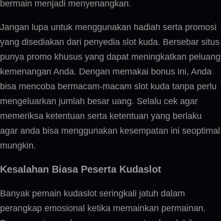
bermain menjadi menyenangkan.
Jangan lupa untuk menggunakan hadiah serta promosi
yang disediakan dari penyedia slot kuda. Bersebar situs
punya promo khusus yang dapat meningkatkan peluang
kemenangan Anda. Dengan memakai bonus ini, Anda
bisa mencoba bermacam-macam slot kuda tanpa perlu
mengeluarkan jumlah besar uang. Selalu cek agar
memeriksa ketentuan serta ketentuan yang berlaku
agar anda bisa menggunakan kesempatan ini seoptimal
mungkin.
Kesalahan Biasa Peserta Kudaslot
Banyak pemain kudaslot seringkali jatuh dalam
perangkap emosional ketika memainkan permainan.