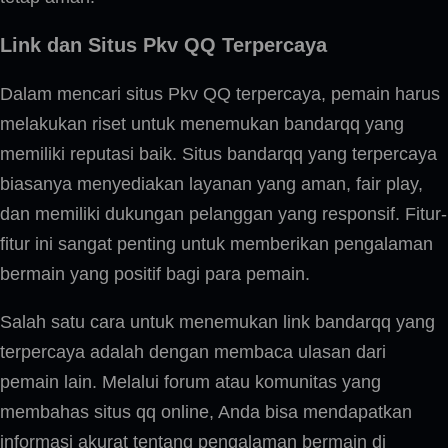
Link dan Situs Pkv QQ Terpercaya
Dalam mencari situs Pkv QQ terpercaya, pemain harus
melakukan riset untuk menemukan bandarqq yang
memiliki reputasi baik. Situs bandarqq yang terpercaya
biasanya menyediakan layanan yang aman, fair play,
dan memiliki dukungan pelanggan yang responsif. Fitur-
fitur ini sangat penting untuk memberikan pengalaman
bermain yang positif bagi para pemain.
Salah satu cara untuk menemukan link bandarqq yang
terpercaya adalah dengan membaca ulasan dari
pemain lain. Melalui forum atau komunitas yang
membahas situs qq online, Anda bisa mendapatkan
informasi akurat tentang pengalaman bermain di