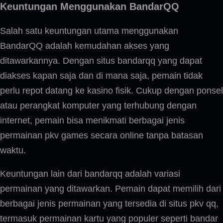
Keuntungan Menggunakan BandarQQ
Salah satu keuntungan utama menggunakan
BandarQQ adalah kemudahan akses yang
ditawarkannya. Dengan situs bandarqq yang dapat
diakses kapan saja dan di mana saja, pemain tidak
perlu repot datang ke kasino fisik. Cukup dengan ponsel
atau perangkat komputer yang terhubung dengan
internet, pemain bisa menikmati berbagai jenis
permainan pkv games secara online tanpa batasan
waktu.
Keuntungan lain dari bandarqq adalah variasi
permainan yang ditawarkan. Pemain dapat memilih dari
berbagai jenis permainan yang tersedia di situs pkv qq,
termasuk permainan kartu yang populer seperti bandar