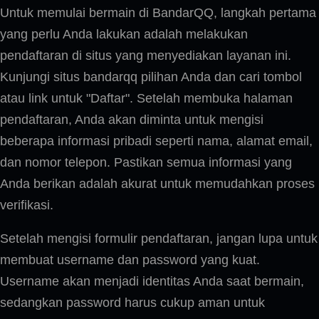
Untuk memulai bermain di BandarQQ, langkah pertama
yang perlu Anda lakukan adalah melakukan
pendaftaran di situs yang menyediakan layanan ini.
Kunjungi situs bandarqq pilihan Anda dan cari tombol
atau link untuk "Daftar". Setelah membuka halaman
pendaftaran, Anda akan diminta untuk mengisi
beberapa informasi pribadi seperti nama, alamat email,
dan nomor telepon. Pastikan semua informasi yang
Anda berikan adalah akurat untuk memudahkan proses
verifikasi.
Setelah mengisi formulir pendaftaran, jangan lupa untuk
membuat username dan password yang kuat.
Username akan menjadi identitas Anda saat bermain,
sedangkan password harus cukup aman untuk