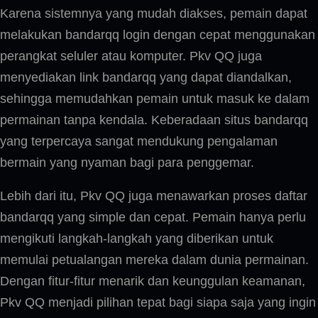
Karena sistemnya yang mudah diakses, pemain dapat
melakukan bandarqq login dengan cepat menggunakan
perangkat seluler atau komputer. Pkv QQ juga
menyediakan link bandarqq yang dapat diandalkan,
sehingga memudahkan pemain untuk masuk ke dalam
permainan tanpa kendala. Keberadaan situs bandarqq
yang terpercaya sangat mendukung pengalaman
bermain yang nyaman bagi para penggemar.
Lebih dari itu, Pkv QQ juga menawarkan proses daftar
bandarqq yang simple dan cepat. Pemain hanya perlu
mengikuti langkah-langkah yang diberikan untuk
memulai petualangan mereka dalam dunia permainan.
Dengan fitur-fitur menarik dan keunggulan keamanan,
Pkv QQ menjadi pilihan tepat bagi siapa saja yang ingin