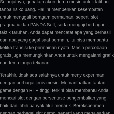
Selanjutnya, gunakan akun demo mesin untuk latihan
tanpa risiko uang. Hal ini memberikan kesempatan
untuk menggali beragam permainan, seperti slot
pragmatic dan PANDA Soft, serta menguji berbagai
taktik taruhan. Anda dapat mencatat apa yang berhasil
dan apa yang gagal saat bermain, itu bisa membantu
ketika transisi ke permainan nyata. Mesin percobaan
gratis juga memungkinkan Anda untuk mengalami grafik
dan tema tanpa tekanan.
Terakhir, tidak ada salahnya untuk meny experiman
dengan berbagai jenis mesin. Memanfaatkan tautan
game dengan RTP tinggi terkini bisa membantu Anda
mencari slot dengan persentase pengembalian yang
baik dan lebih banyak fitur menarik. Bereksperimen
dengan berbagai slot demo, seperti yang menawarkan