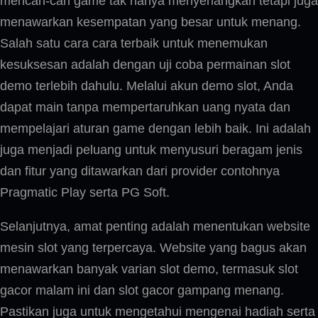
mencari-cari game tak hanya menyenangkan tetapi juga
menawarkan kesempatan yang besar untuk menang.
Salah satu cara cara terbaik untuk menemukan
kesuksesan adalah dengan uji coba permainan slot
demo terlebih dahulu. Melalui akun demo slot, Anda
dapat main tanpa mempertaruhkan uang nyata dan
mempelajari aturan game dengan lebih baik. Ini adalah
juga menjadi peluang untuk menyusuri beragam jenis
dan fitur yang ditawarkan dari provider contohnya
Pragmatic Play serta PG Soft.
Selanjutnya, amat penting adalah menentukan website
mesin slot yang terpercaya. Website yang bagus akan
menawarkan banyak varian slot demo, termasuk slot
gacor malam ini dan slot gacor gampang menang.
Pastikan juga untuk mengetahui mengenai hadiah serta