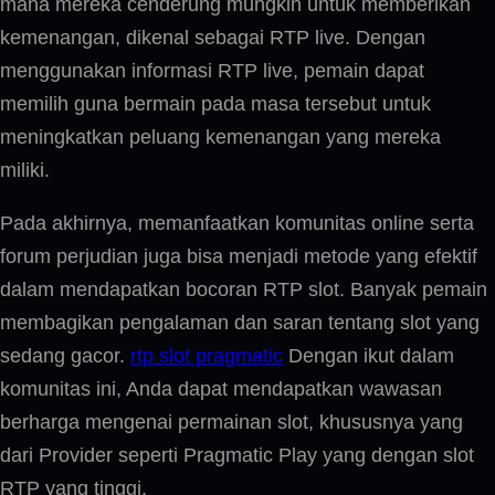
mana mereka cenderung mungkin untuk memberikan
kemenangan, dikenal sebagai RTP live. Dengan
menggunakan informasi RTP live, pemain dapat
memilih guna bermain pada masa tersebut untuk
meningkatkan peluang kemenangan yang mereka
miliki.
Pada akhirnya, memanfaatkan komunitas online serta
forum perjudian juga bisa menjadi metode yang efektif
dalam mendapatkan bocoran RTP slot. Banyak pemain
membagikan pengalaman dan saran tentang slot yang
sedang gacor.
rtp slot pragmatic
Dengan ikut dalam
komunitas ini, Anda dapat mendapatkan wawasan
berharga mengenai permainan slot, khususnya yang
dari Provider seperti Pragmatic Play yang dengan slot
RTP yang tinggi.