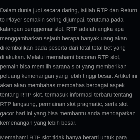
Dalam dunia judi secara daring, istilah RTP dan Return
to Player semakin sering dijumpai, terutama pada
kalangan penggemar slot. RTP adalah angka apa
menggambarkan sejauh berapa banyak uang akan
dikembalikan pada peserta dari total total bet yang
dilakukan. Melalui memahami bocoran RTP slot,
pemain bisa memilih sarana slot yang memberikan
peluang kemenangan yang lebih tinggi besar. Artikel ini
akan akan membahas membahas berbagai aspek
tentang RTP slot, termasuk informasi terbaru tentang
RTP langsung, permainan slot pragmatic, serta slot
gacor hari ini yang bisa membantu anda mendapatkan
kemenangan yang lebih besar.
Memahami RTP slot tidak hanya berarti untuk para