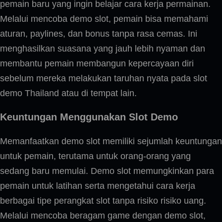
pemain baru yang ingin belajar cara kerja permainan.
Melalui mencoba demo slot, pemain bisa memahami
aturan, paylines, dan bonus tanpa rasa cemas. Ini
menghasilkan suasana yang jauh lebih nyaman dan
membantu pemain membangun kepercayaan diri
sebelum mereka melakukan taruhan nyata pada slot
demo Thailand atau di tempat lain.
Keuntungan Menggunakan Slot Demo
Memanfaatkan demo slot memiliki sejumlah keuntungan
untuk pemain, terutama untuk orang-orang yang
sedang baru memulai. Demo slot memungkinkan para
pemain untuk latihan serta mengetahui cara kerja
berbagai tipe perangkat slot tanpa risiko risiko uang.
Melalui mencoba beragam game dengan demo slot,