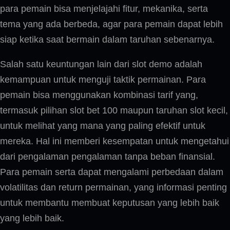
para pemain bisa menjelajahi fitur, mekanika, serta
tema yang ada berbeda, agar para pemain dapat lebih
siap ketika saat bermain dalam taruhan sebenarnya.
Salah satu keuntungan lain dari slot demo adalah
kemampuan untuk menguji taktik permainan. Para
pemain bisa menggunakan kombinasi tarif yang,
termasuk pilihan slot bet 100 maupun taruhan slot kecil,
untuk melihat yang mana yang paling efektif untuk
mereka. Hal ini memberi kesempatan untuk mengetahui
dari pengalaman pengalaman tanpa beban finansial.
Para pemain serta dapat mengalami perbedaan dalam
volatilitas dan return permainan, yang informasi penting
untuk membantu membuat keputusan yang lebih baik
yang lebih baik.