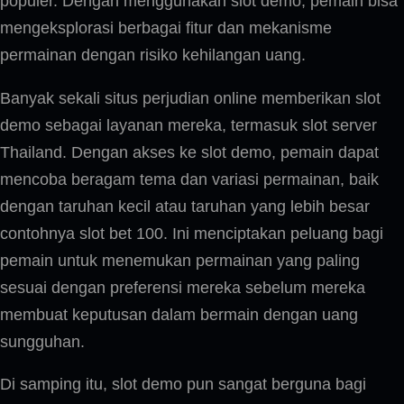
populer. Dengan menggunakan slot demo, pemain bisa
mengeksplorasi berbagai fitur dan mekanisme
permainan dengan risiko kehilangan uang.
Banyak sekali situs perjudian online memberikan slot
demo sebagai layanan mereka, termasuk slot server
Thailand. Dengan akses ke slot demo, pemain dapat
mencoba beragam tema dan variasi permainan, baik
dengan taruhan kecil atau taruhan yang lebih besar
contohnya slot bet 100. Ini menciptakan peluang bagi
pemain untuk menemukan permainan yang paling
sesuai dengan preferensi mereka sebelum mereka
membuat keputusan dalam bermain dengan uang
sungguhan.
Di samping itu, slot demo pun sangat berguna bagi