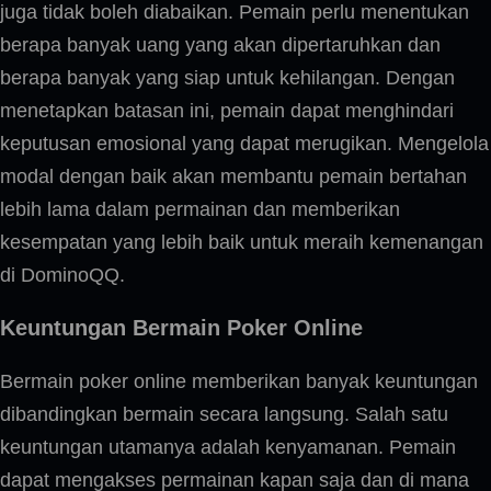
juga tidak boleh diabaikan. Pemain perlu menentukan
berapa banyak uang yang akan dipertaruhkan dan
berapa banyak yang siap untuk kehilangan. Dengan
menetapkan batasan ini, pemain dapat menghindari
keputusan emosional yang dapat merugikan. Mengelola
modal dengan baik akan membantu pemain bertahan
lebih lama dalam permainan dan memberikan
kesempatan yang lebih baik untuk meraih kemenangan
di DominoQQ.
Keuntungan Bermain Poker Online
Bermain poker online memberikan banyak keuntungan
dibandingkan bermain secara langsung. Salah satu
keuntungan utamanya adalah kenyamanan. Pemain
dapat mengakses permainan kapan saja dan di mana