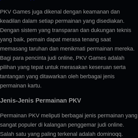
PKV Games juga dikenal dengan keamanan dan
keadilan dalam setiap permainan yang disediakan.
Dengan sistem yang transparan dan dukungan teknis
yang baik, pemain dapat merasa tenang saat
memasang taruhan dan menikmati permainan mereka.
Bagi para pencinta judi online, PKV Games adalah
pilihan yang tepat untuk merasakan keseruan serta
tantangan yang ditawarkan oleh berbagai jenis
permainan kartu.
Jenis-Jenis Permainan PKV
Permainan PKV meliputi berbagai jenis permainan yang
sangat populer di kalangan penggemar judi online.
Salah satu yang paling terkenal adalah dominoqq.