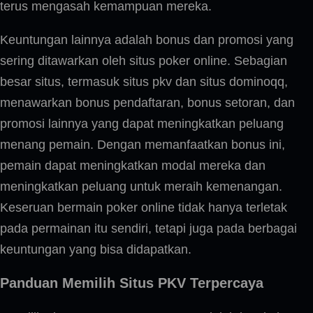
terus mengasah kemampuan mereka.
Keuntungan lainnya adalah bonus dan promosi yang
sering ditawarkan oleh situs poker online. Sebagian
besar situs, termasuk situs pkv dan situs dominoqq,
menawarkan bonus pendaftaran, bonus setoran, dan
promosi lainnya yang dapat meningkatkan peluang
menang pemain. Dengan memanfaatkan bonus ini,
pemain dapat meningkatkan modal mereka dan
meningkatkan peluang untuk meraih kemenangan.
Keseruan bermain poker online tidak hanya terletak
pada permainan itu sendiri, tetapi juga pada berbagai
keuntungan yang bisa didapatkan.
Panduan Memilih Situs PKV Terpercaya