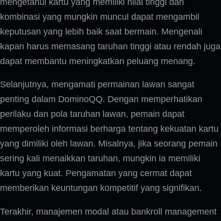
mengetahui kartu yang memiliki nilai tinggi dan
kombinasi yang mungkin muncul dapat mengambil
keputusan yang lebih baik saat bermain. Mengenali
kapan harus memasang taruhan tinggi atau rendah juga
dapat membantu meningkatkan peluang menang.
Selanjutnya, mengamati permainan lawan sangat
penting dalam DominoQQ. Dengan memperhatikan
perilaku dan pola taruhan lawan, pemain dapat
memperoleh informasi berharga tentang kekuatan kartu
yang dimiliki oleh lawan. Misalnya, jika seorang pemain
sering kali menaikkan taruhan, mungkin ia memiliki
kartu yang kuat. Pengamatan yang cermat dapat
memberikan keuntungan kompetitif yang signifikan.
Terakhir, manajemen modal atau bankroll management