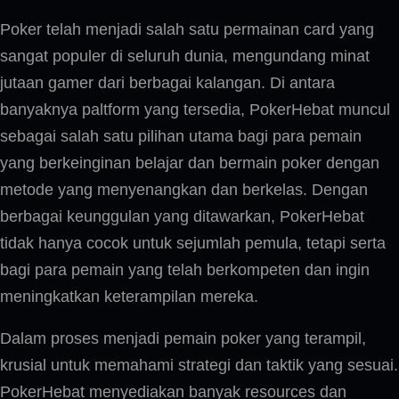
Poker telah menjadi salah satu permainan card yang
sangat populer di seluruh dunia, mengundang minat
jutaan gamer dari berbagai kalangan. Di antara
banyaknya paltform yang tersedia, PokerHebat muncul
sebagai salah satu pilihan utama bagi para pemain
yang berkeinginan belajar dan bermain poker dengan
metode yang menyenangkan dan berkelas. Dengan
berbagai keunggulan yang ditawarkan, PokerHebat
tidak hanya cocok untuk sejumlah pemula, tetapi serta
bagi para pemain yang telah berkompeten dan ingin
meningkatkan keterampilan mereka.
Dalam proses menjadi pemain poker yang terampil,
krusial untuk memahami strategi dan taktik yang sesuai.
PokerHebat menyediakan banyak resources dan