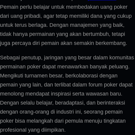
Pemain perlu belajar untuk membedakan uang poker
dari uang pribadi, agar tetap memiliki dana yang cukup
untuk terus berlaga. Dengan manajemen yang baik,
tidak hanya permainan yang akan bertumbuh, tetapi
juga percaya diri pemain akan semakin berkembang.
Sebagai penutup, jaringan yang besar dalam komunitas
permainan poker dapat menawarkan banyak peluang.
Mengikuti turnamen besar, berkolaborasi dengan
pemain yang lain, dan terlibat dalam forum poker dapat
menolong mendapat inspirasi serta wawasan baru.
Dengan selalu belajar, beradaptasi, dan berinteraksi
dengan orang-orang di industri ini, seorang pemain
poker bisa melangkah dari pemula menuju tingkatan
profesional yang diimpikan.