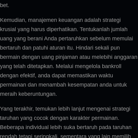
bet.
Kemudian, manajemen keuangan adalah strategi
krusial yang harus diperhatikan. Tentukanlah jumlah
uang yang berani Anda pertaruhkan sebelum memulai
bertaruh dan patuhi aturan itu. Hindari sekali pun
bermain dengan uang pinjaman atau melebihi anggaran
yang telah ditetapkan. Melalui mengelola bankroll
dengan efektif, anda dapat memastikan waktu
permainan dan menambah kesempatan anda untuk
meraih keberuntungan.
Yang terakhir, temukan lebih lanjut mengenai strategi
taruhan yang cocok dengan karakter permainan.
Beberapa individual lebih suka bertaruh pada taruhan
rendah tetapi seringkali, sementara yang lain memilih