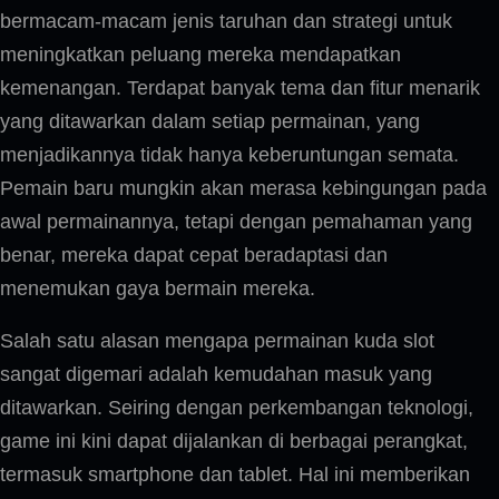
bermacam-macam jenis taruhan dan strategi untuk
meningkatkan peluang mereka mendapatkan
kemenangan. Terdapat banyak tema dan fitur menarik
yang ditawarkan dalam setiap permainan, yang
menjadikannya tidak hanya keberuntungan semata.
Pemain baru mungkin akan merasa kebingungan pada
awal permainannya, tetapi dengan pemahaman yang
benar, mereka dapat cepat beradaptasi dan
menemukan gaya bermain mereka.
Salah satu alasan mengapa permainan kuda slot
sangat digemari adalah kemudahan masuk yang
ditawarkan. Seiring dengan perkembangan teknologi,
game ini kini dapat dijalankan di berbagai perangkat,
termasuk smartphone dan tablet. Hal ini memberikan