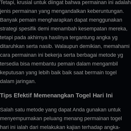
Tetapi, krusial untuk diingat bahwa permainan ini adalah
jenis permainan yang mengandalkan keberuntungan.
Banyak pemain mengharapkan dapat menggunakan
strategi spesifik demi menambah kesempatan mereka,
tetapi pada akhirnya hasilnya tergantung angka yg
ditaruhkan serta nasib. Walaupun demikian, memahami
cara permainan ini bekerja serta berbagai metode yg
tersedia bisa membantu pemain dalam mengambil
keputusan yang lebih baik baik saat bermain togel
dalam jaringan.
Tips Efektif Memenangkan Togel Hari Ini
Salah satu metode yang dapat Anda gunakan untuk
menyempurnakan peluang menang permainan togel
hari ini ialah dari melakukan kajian terhadap angka-