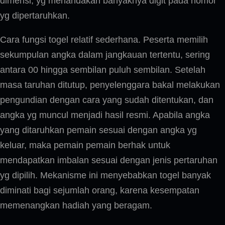
dimensi, yg menandakan banyaknya digit pada nomor
yg dipertaruhkan.
Cara fungsi togel relatif sederhana. Peserta memilih
sekumpulan angka dalam jangkauan tertentu, sering
antara 00 hingga sembilan puluh sembilan. Setelah
masa taruhan ditutup, penyelenggara bakal melakukan
pengundian dengan cara yang sudah ditentukan, dan
angka yg muncul menjadi hasil resmi. Apabila angka
yang ditaruhkan pemain sesuai dengan angka yg
keluar, maka pemain pemain berhak untuk
mendapatkan imbalan sesuai dengan jenis pertaruhan
yg dipilih. Mekanisme ini menyebabkan togel banyak
diminati bagi sejumlah orang, karena kesempatan
memenangkan hadiah yang beragam.