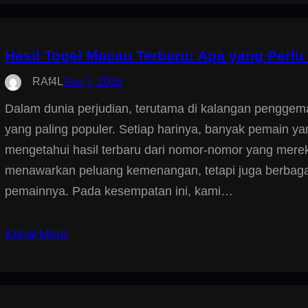
Hasil Togel Macau Terbaru: Apa yang Perlu
RAf4L
Aug 1, 2026
Dalam dunia perjudian, terutama di kalangan penggema
yang paling populer. Setiap harinya, banyak pemain 
mengetahui hasil terbaru dari nomor-nomor yang mere
menawarkan peluang kemenangan, tetapi juga berbag
pemainnya. Pada kesempatan ini, kami…
Know More