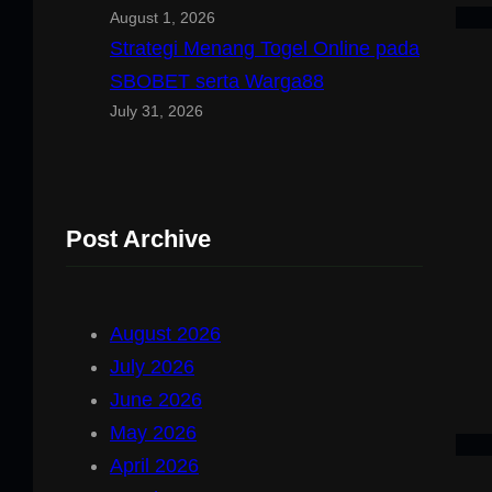
August 1, 2026
Strategi Menang Togel Online pada
SBOBET serta Warga88
July 31, 2026
Post Archive
August 2026
July 2026
June 2026
May 2026
April 2026