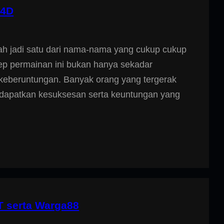
 4D
h jadi satu dari nama-nama yang cukup cukup
sep permainan ini bukan hanya sekadar
an keberuntungan. Banyak orang yang tergerak
dapatkan kesuksesan serta keuntungan yang
T serta Warga88