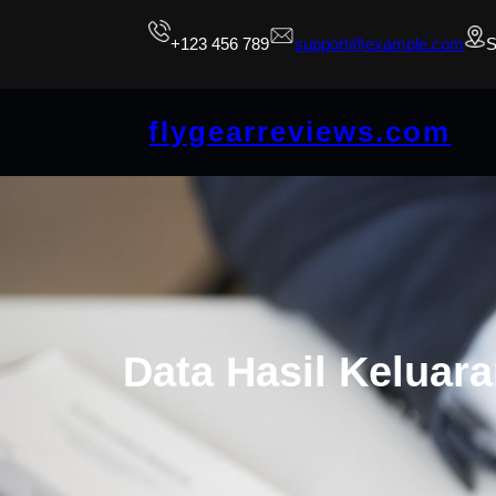
Skip
+123 456 789
support@example.com
S
to
content
flygearreviews.com
Data Hasil Keluar