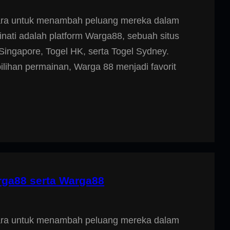
i cara untuk menambah peluang mereka dalam
inati adalah platform Warga88, sebuah situs
Singapore, Togel HK, serta Togel Sydney.
lihan permainan, Warga 88 menjadi favorit
rga88 serta Warga88
i cara untuk menambah peluang mereka dalam