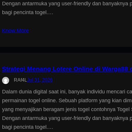
Dengan antarmuka yang user-friendly dan banyaknya pi
bagi pencinta togel.…
Know More
Strategi Menang Lotere Online di Warga8
RAf4L
Jul 31, 2026
Dalam dunia digital saat ini, banyak individu mencar
permainan togel online. Sebuah platform yang kian dim
yang menyajikan beragam jenis togel contohnya Togel 
Dengan antarmuka yang user-friendly dan banyaknya pi
bagi pencinta togel.…