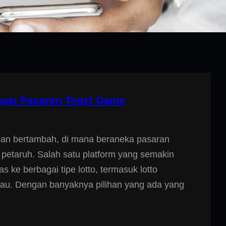
agai Pasaran Togel Game
 kian bertambah, di mana beraneka pasaran
etaruh. Salah satu platform yang semakin
s ke berbagai tipe lotto, termasuk lotto
acau. Dengan banyaknya pilihan yang ada yang