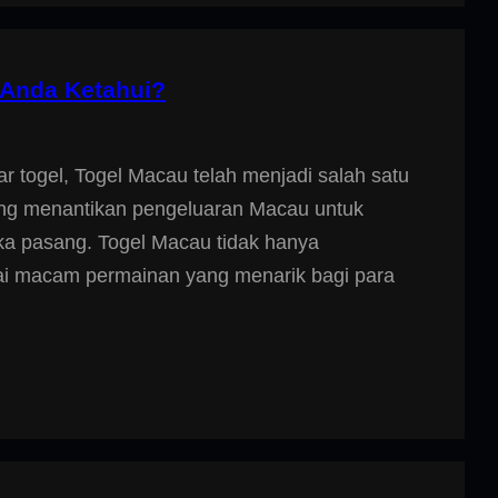
 Anda Ketahui?
r togel, Togel Macau telah menjadi salah satu
yang menantikan pengeluaran Macau untuk
ka pasang. Togel Macau tidak hanya
ai macam permainan yang menarik bagi para