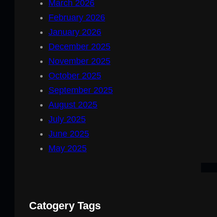
March 2026
February 2026
January 2026
December 2025
November 2025
October 2025
September 2025
August 2025
July 2025
June 2025
May 2025
Catogery Tags