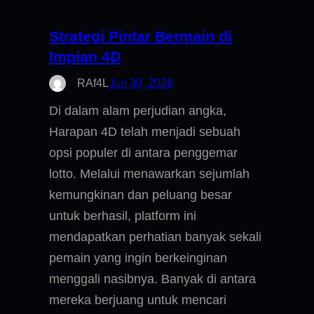
Strategi Pintar Bermain di
Impian 4D
RAf4L
Jun 30, 2026
Di dalam alam perjudian angka,
Harapan 4D telah menjadi sebuah
opsi populer di antara penggemar
lotto. Melalui menawarkan sejumlah
kemungkinan dan peluang besar
untuk berhasil, platform ini
mendapatkan perhatian banyak sekali
pemain yang ingin berkeinginan
menggali nasibnya. Banyak di antara
mereka berjuang untuk mencari