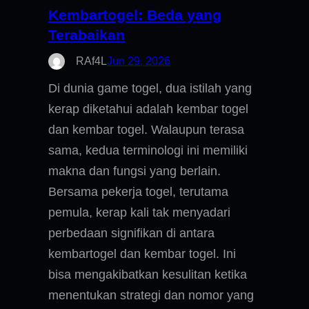
Kembartogel: Beda yang
Terabaikan
RAf4L
Jun 29, 2026
Di dunia game togel, dua istilah yang
kerap diketahui adalah kembar togel
dan kembar togel. Walaupun terasa
sama, kedua terminologi ini memiliki
makna dan fungsi yang berlain.
Bersama pekerja togel, terutama
pemula, kerap kali tak menyadari
perbedaan signifikan di antara
kembartogel dan kembar togel. Ini
bisa mengakibatkan kesulitan ketika
menentukan strategi dan nomor yang