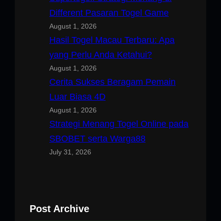
Different Pasaran Togel Game
August 1, 2026
Hasil Togel Macau Terbaru: Apa
yang Perlu Anda Ketahui?
August 1, 2026
Cerita Sukses Beragam Pemain
Luar Biasa 4D
August 1, 2026
Strategi Menang Togel Online pada
SBOBET serta Warga88
July 31, 2026
Post Archive