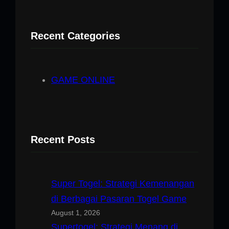
a
r
Recent Categories
c
h
GAME ONLINE
Recent Posts
Super Togel: Strategi Kemenangan
di Berbagai Pasaran Togel Game
August 1, 2026
Supertogel: Strategi Menang di