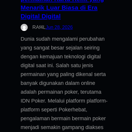
Menarik Luar Biasa di Era
Digital Digital
RAf4L
Jun 28, 2026
Dunia sudah mengalami perubahan
yang sangat besar sejalan seiring
dengan kemajuan teknologi digital
digital saat ini. Salah satu jenis
permainan yang paling dikenal serta
banyak digunakan dalam online
adalah permainan poker, terutama
IDN Poker. Melalui platform platform-
platform seperti Pokerhebat,
pengalaman bermain bermain poker
menjadi semakin gampang diakses