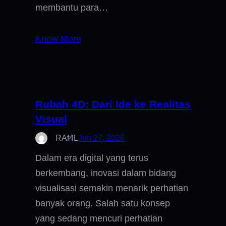
membantu para…
Know More
Rubah 4D: Dari Ide ke Realitas
Visual
RAf4L
Jun 27, 2026
Dalam era digital yang terus
berkembang, inovasi dalam bidang
visualisasi semakin menarik perhatian
banyak orang. Salah satu konsep
yang sedang mencuri perhatian