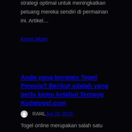
strategi optimal untuk meningkatkan
peluang mereka sendiri di permainan
ini. Artikel…
Know More
Anda yang bermain Togel
Pemula? Berikut adalah yang
perlu kamu ketahui Tentang
Kudatogel.com
RAf4L
Jun 29, 2026
Togel online merupakan salah satu