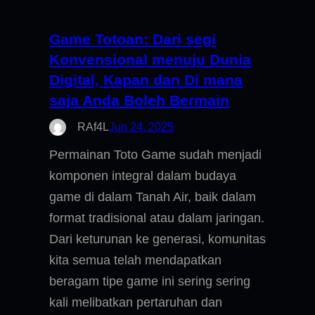
Game Totoan: Dari segi
Konvensional menuju Dunia
Digital, Kapan dan Di mana
saja Anda Boleh Bermain
RAf4L
Jun 24, 2025
Permainan Toto Game sudah menjadi
komponen integral dalam budaya
game di dalam Tanah Air, baik dalam
format tradisional atau dalam jaringan.
Dari keturunan ke generasi, komunitas
kita semua telah mendapatkan
beragam tipe game ini sering sering
kali melibatkan pertaruhan dan