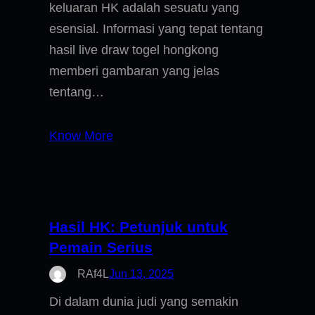
keluaran HK adalah sesuatu yang
esensial. Informasi yang tepat tentang
hasil live draw togel hongkong
memberi gambaran yang jelas
tentang…
Know More
Hasil HK: Petunjuk untuk
Pemain Serius
RAf4L
Jun 13, 2025
Di dalam dunia judi yang semakin