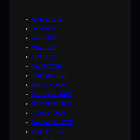
August 2026
July 2026
June 2026
May 2026
April 2026
March 2026
February 2026
January 2026
December 2025
November 2025
October 2025
September 2025
August 2025