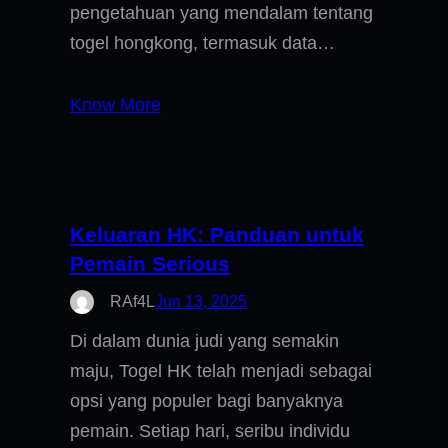
pengetahuan yang mendalam tentang
togel hongkong, termasuk data…
Know More
Keluaran HK: Panduan untuk
Pemain Serious
RAf4L
Jun 13, 2025
Di dalam dunia judi yang semakin
maju, Togel HK telah menjadi sebagai
opsi yang populer bagi banyaknya
pemain. Setiap hari, seribu individu