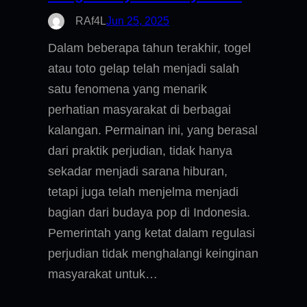
RAf4L
Jun 25, 2025
Dalam beberapa tahun terakhir, togel
atau toto gelap telah menjadi salah
satu fenomena yang menarik
perhatian masyarakat di berbagai
kalangan. Permainan ini, yang berasal
dari praktik perjudian, tidak hanya
sekadar menjadi sarana hiburan,
tetapi juga telah menjelma menjadi
bagian dari budaya pop di Indonesia.
Pemerintah yang ketat dalam regulasi
perjudian tidak menghalangi keinginan
masyarakat untuk…