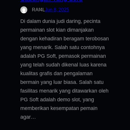
RAf4L
Jun 8, 2025
Di dalam dunia judi daring, pecinta
permainan slot kian dimanjakan
dengan kehadiran beragam terobosan
yang menarik. Salah satu contohnya
adalah PG Soft, pemasok permainan
yang telah sudah dikenal luas karena
kualitas grafis dan pengalaman
bermain yang luar biasa. Salah satu
fasilitas menarik yang ditawarkan oleh
PG Soft adalah demo slot, yang
memberikan kesempatan pemain
agar…