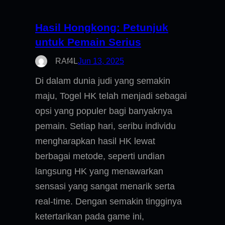
Hasil Hongkong: Petunjuk
untuk Pemain Serius
RAf4L
Jun 13, 2025
Di dalam dunia judi yang semakin
maju, Togel HK telah menjadi sebagai
opsi yang populer bagi banyaknya
pemain. Setiap hari, seribu individu
mengharapkan hasil HK lewat
berbagai metode, seperti undian
langsung HK yang menawarkan
sensasi yang sangat menarik serta
real-time. Dengan semakin tingginya
ketertarikan pada game ini,