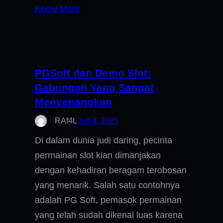
Know More
PGSoft dan Demo Slot:
Gabungan Yang Sangat
Menyenangkan
RAf4L
Jun 8, 2025
Di dalam dunia judi daring, pecinta
permainan slot kian dimanjakan
dengan kehadiran beragam terobosan
yang menarik. Salah satu contohnya
adalah PG Soft, pemasok permainan
yang telah sudah dikenal luas karena