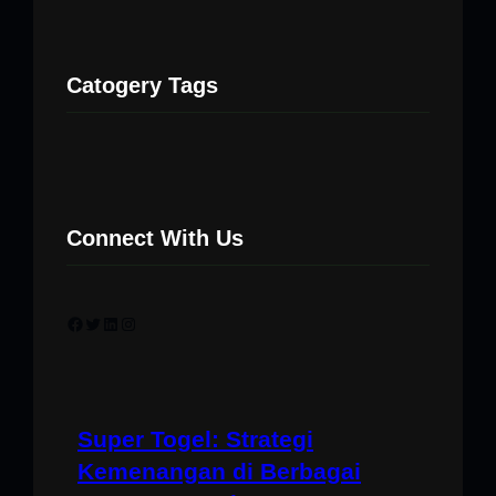
Catogery Tags
Connect With Us
Facebook
Twitter
LinkedIn
Instagram
Super Togel: Strategi
Kemenangan di Berbagai