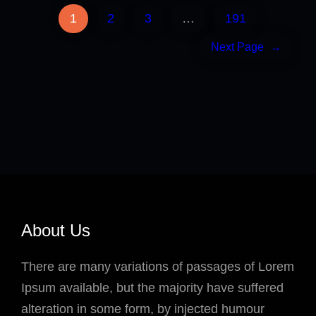
1
2
3
…
191
Next Page
→
About Us
There are many variations of passages of Lorem
Ipsum available, but the majority have suffered
alteration in some form, by injected humour