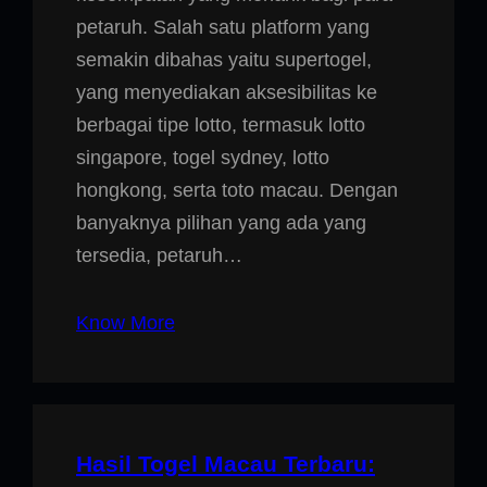
petaruh. Salah satu platform yang
semakin dibahas yaitu supertogel,
yang menyediakan aksesibilitas ke
berbagai tipe lotto, termasuk lotto
singapore, togel sydney, lotto
hongkong, serta toto macau. Dengan
banyaknya pilihan yang ada yang
tersedia, petaruh…
Know More
Hasil Togel Macau Terbaru: