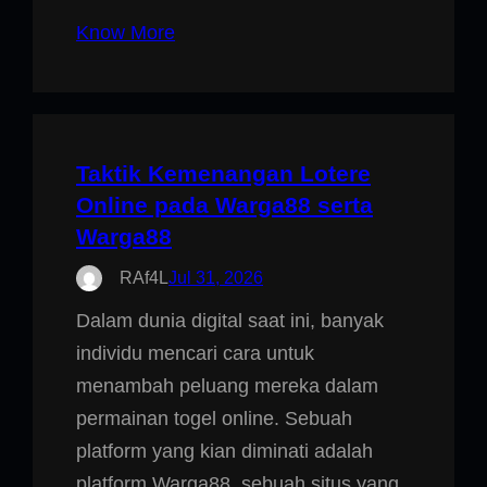
Know More
Taktik Kemenangan Lotere
Online pada Warga88 serta
Warga88
RAf4L
Jul 31, 2026
Dalam dunia digital saat ini, banyak
individu mencari cara untuk
menambah peluang mereka dalam
permainan togel online. Sebuah
platform yang kian diminati adalah
platform Warga88, sebuah situs yang