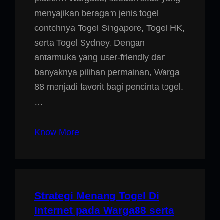
menyajikan beragam jenis togel
contohnya Togel Singapore, Togel HK,
serta Togel Sydney. Dengan
antarmuka yang user-friendly dan
banyaknya pilihan permainan, Warga
88 menjadi favorit bagi pencinta togel.
…
Know More
Strategi Menang Togel Di
Internet pada Warga88 serta