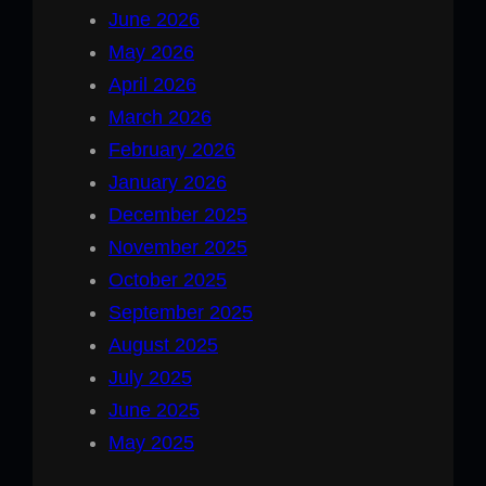
June 2026
May 2026
April 2026
March 2026
February 2026
January 2026
December 2025
November 2025
October 2025
September 2025
August 2025
July 2025
June 2025
May 2025