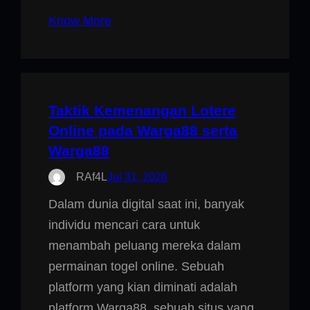
Know More
Taktik Kemenangan Lotere
Online pada Warga88 serta
Warga88
RAf4L
Jul 31, 2026
Dalam dunia digital saat ini, banyak
individu mencari cara untuk
menambah peluang mereka dalam
permainan togel online. Sebuah
platform yang kian diminati adalah
platform Warga88, sebuah situs yang