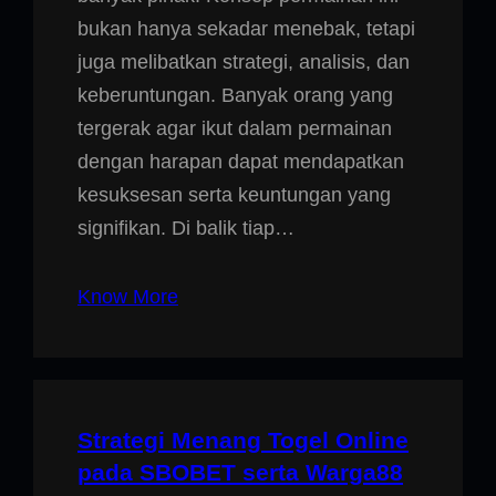
bukan hanya sekadar menebak, tetapi
juga melibatkan strategi, analisis, dan
keberuntungan. Banyak orang yang
tergerak agar ikut dalam permainan
dengan harapan dapat mendapatkan
kesuksesan serta keuntungan yang
signifikan. Di balik tiap…
Know More
Strategi Menang Togel Online
pada SBOBET serta Warga88