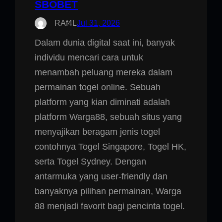
SBOBET
RAf4L
Jul 31, 2026
Dalam dunia digital saat ini, banyak
individu mencari cara untuk
menambah peluang mereka dalam
permainan togel online. Sebuah
platform yang kian diminati adalah
platform Warga88, sebuah situs yang
menyajikan beragam jenis togel
contohnya Togel Singapore, Togel HK,
serta Togel Sydney. Dengan
antarmuka yang user-friendly dan
banyaknya pilihan permainan, Warga
88 menjadi favorit bagi pencinta togel.
…