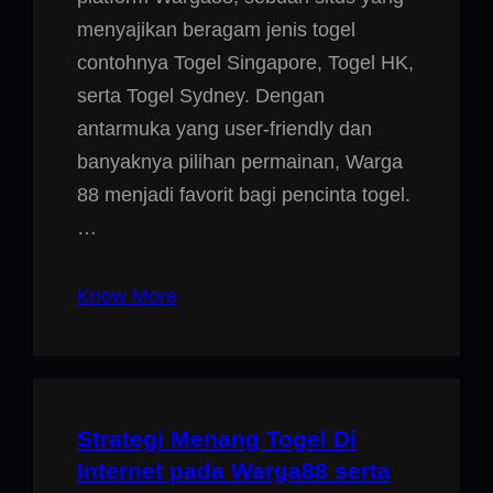
menyajikan beragam jenis togel
contohnya Togel Singapore, Togel HK,
serta Togel Sydney. Dengan
antarmuka yang user-friendly dan
banyaknya pilihan permainan, Warga
88 menjadi favorit bagi pencinta togel.
…
Know More
Strategi Menang Togel Di
Internet pada Warga88 serta