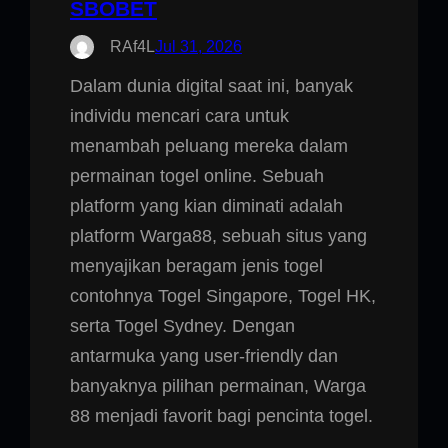
SBOBET
RAf4L
Jul 31, 2026
Dalam dunia digital saat ini, banyak
individu mencari cara untuk
menambah peluang mereka dalam
permainan togel online. Sebuah
platform yang kian diminati adalah
platform Warga88, sebuah situs yang
menyajikan beragam jenis togel
contohnya Togel Singapore, Togel HK,
serta Togel Sydney. Dengan
antarmuka yang user-friendly dan
banyaknya pilihan permainan, Warga
88 menjadi favorit bagi pencinta togel.
…