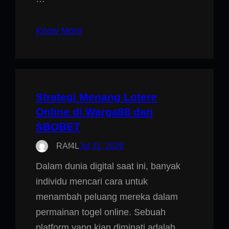
Know More
Strategi Menang Lotere
Online di Warga88 dan
SBOBET
RAf4L
Jul 31, 2026
Dalam dunia digital saat ini, banyak
individu mencari cara untuk
menambah peluang mereka dalam
permainan togel online. Sebuah
platform yang kian diminati adalah