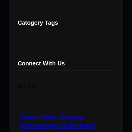
Catogery Tags
Connect With Us
Facebook
Twitter
LinkedIn
Instagram
Super Togel: Strategi
Kemenangan di Berbagai