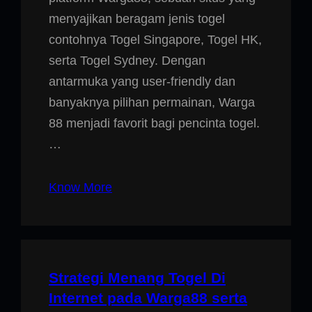
menyajikan beragam jenis togel
contohnya Togel Singapore, Togel HK,
serta Togel Sydney. Dengan
antarmuka yang user-friendly dan
banyaknya pilihan permainan, Warga
88 menjadi favorit bagi pencinta togel.
…
Know More
Strategi Menang Togel Di
Internet pada Warga88 serta