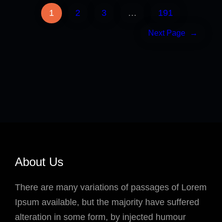
1
2
3
…
191
Next Page
→
About Us
There are many variations of passages of Lorem
Ipsum available, but the majority have suffered
alteration in some form, by injected humour