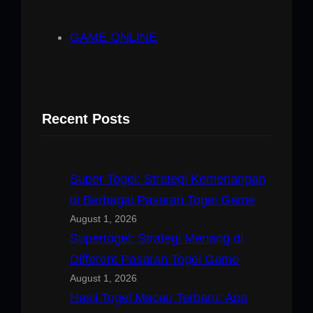
GAME ONLINE
Recent Posts
Super Togel: Strategi Kemenangan
di Berbagai Pasaran Togel Game
August 1, 2026
Supertogel: Strategi Menang di
Different Pasaran Togel Game
August 1, 2026
Hasil Togel Macau Terbaru: Apa