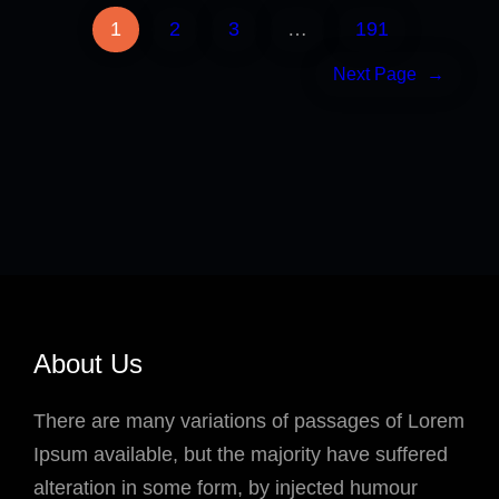
1
2
3
…
191
Next Page
→
About Us
There are many variations of passages of Lorem
Ipsum available, but the majority have suffered
alteration in some form, by injected humour