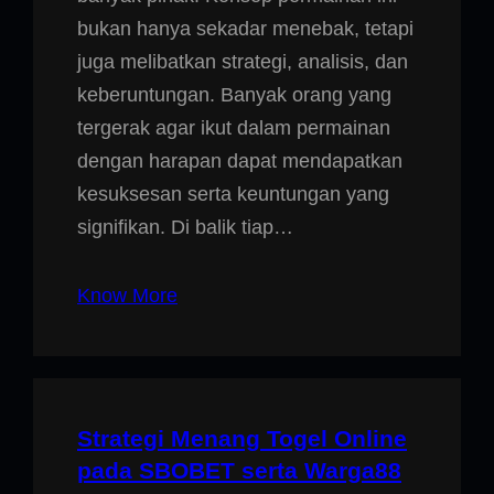
bukan hanya sekadar menebak, tetapi
juga melibatkan strategi, analisis, dan
keberuntungan. Banyak orang yang
tergerak agar ikut dalam permainan
dengan harapan dapat mendapatkan
kesuksesan serta keuntungan yang
signifikan. Di balik tiap…
Know More
Strategi Menang Togel Online
pada SBOBET serta Warga88