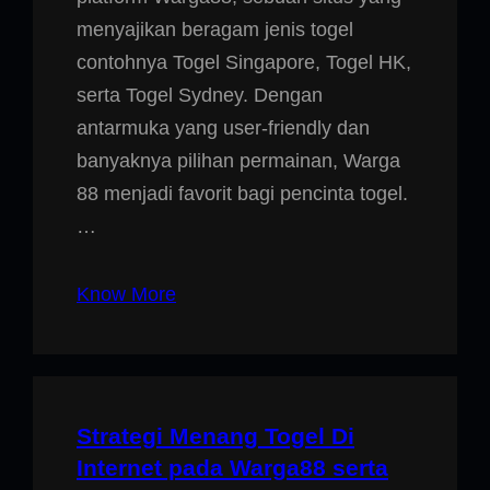
menyajikan beragam jenis togel
contohnya Togel Singapore, Togel HK,
serta Togel Sydney. Dengan
antarmuka yang user-friendly dan
banyaknya pilihan permainan, Warga
88 menjadi favorit bagi pencinta togel.
…
Know More
Strategi Menang Togel Di
Internet pada Warga88 serta