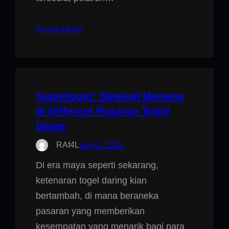
Know More
Supertogel: Strategi Menang
di Different Pasaran Togel
Game
RAf4L
Aug 1, 2026
Di era maya seperti sekarang,
ketenaran togel daring kian
bertambah, di mana beraneka
pasaran yang memberikan
kesempatan yang menarik bagi para