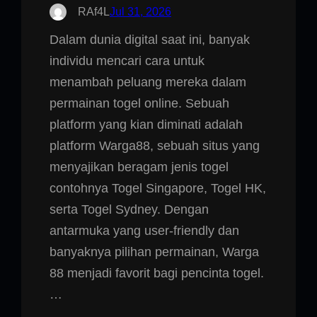
RAf4L
Jul 31, 2026
Dalam dunia digital saat ini, banyak
individu mencari cara untuk
menambah peluang mereka dalam
permainan togel online. Sebuah
platform yang kian diminati adalah
platform Warga88, sebuah situs yang
menyajikan beragam jenis togel
contohnya Togel Singapore, Togel HK,
serta Togel Sydney. Dengan
antarmuka yang user-friendly dan
banyaknya pilihan permainan, Warga
88 menjadi favorit bagi pencinta togel.
…