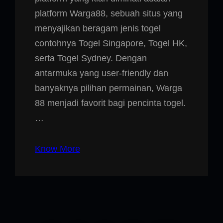
platform Warga88, sebuah situs yang
menyajikan beragam jenis togel
contohnya Togel Singapore, Togel HK,
serta Togel Sydney. Dengan
antarmuka yang user-friendly dan
banyaknya pilihan permainan, Warga
88 menjadi favorit bagi pencinta togel.
…
Know More