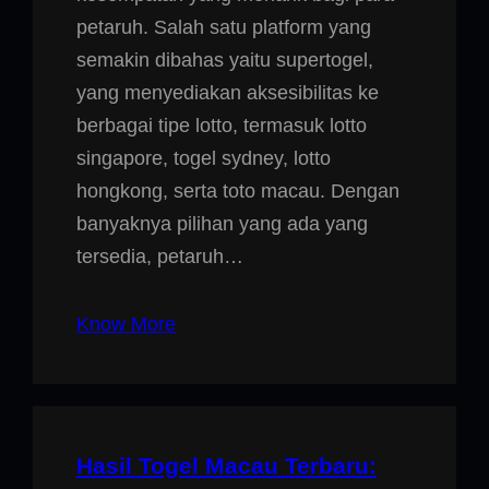
petaruh. Salah satu platform yang
semakin dibahas yaitu supertogel,
yang menyediakan aksesibilitas ke
berbagai tipe lotto, termasuk lotto
singapore, togel sydney, lotto
hongkong, serta toto macau. Dengan
banyaknya pilihan yang ada yang
tersedia, petaruh…
Know More
Hasil Togel Macau Terbaru: