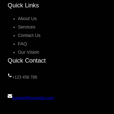
Quick Links
About Us
Services
Contact Us
FAQ
Our Vision
Quick Contact
+123 456 789
support@example.com