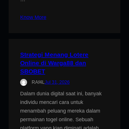
Know More
Strategi Menang Lotere
Online di Warga88 dan
SBOBET
RAf4L
Jul 31, 2026
Dalam dunia digital saat ini, banyak
individu mencari cara untuk
menambah peluang mereka dalam
permainan togel online. Sebuah
platform yang kian diminati adalah