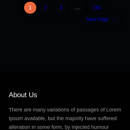
1
2
3
…
191
Next Page
→
About Us
There are many variations of passages of Lorem
Ipsum available, but the majority have suffered
alteration in some form, by injected humour