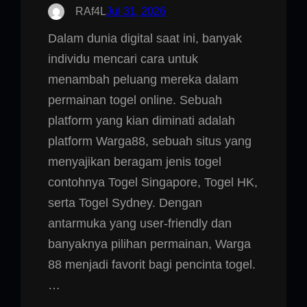
RAf4L
Jul 31, 2026
Dalam dunia digital saat ini, banyak
individu mencari cara untuk
menambah peluang mereka dalam
permainan togel online. Sebuah
platform yang kian diminati adalah
platform Warga88, sebuah situs yang
menyajikan beragam jenis togel
contohnya Togel Singapore, Togel HK,
serta Togel Sydney. Dengan
antarmuka yang user-friendly dan
banyaknya pilihan permainan, Warga
88 menjadi favorit bagi pencinta togel.
…