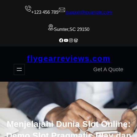
Skip
+123 456 789
support@example.com
to
content
Sumter,SC 29150
Facebook
YouTube
Instagram
WordPress
flygearreviews.com
Get A Quote
Menjelajahi Dunia Slot Online:
Demo Slot Pragmatic Play dan