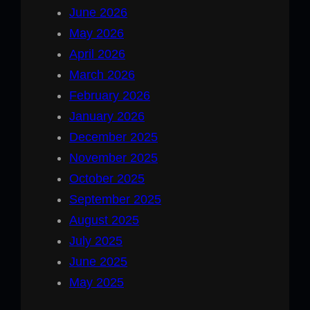
June 2026
May 2026
April 2026
March 2026
February 2026
January 2026
December 2025
November 2025
October 2025
September 2025
August 2025
July 2025
June 2025
May 2025