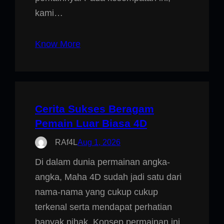
kami…
Know More
Cerita Sukses Beragam
Pemain Luar Biasa 4D
RAf4L
Aug 1, 2026
Di dalam dunia permainan angka-
angka, Maha 4D sudah jadi satu dari
nama-nama yang cukup cukup
terkenal serta mendapat perhatian
banyak pihak. Konsep permainan ini