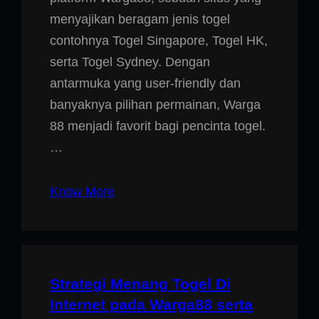
menyajikan beragam jenis togel
contohnya Togel Singapore, Togel HK,
serta Togel Sydney. Dengan
antarmuka yang user-friendly dan
banyaknya pilihan permainan, Warga
88 menjadi favorit bagi pencinta togel.
…
Know More
Strategi Menang Togel Di
Internet pada Warga88 serta