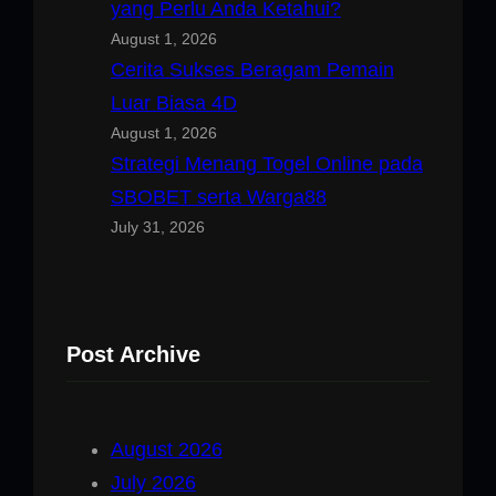
yang Perlu Anda Ketahui?
August 1, 2026
Cerita Sukses Beragam Pemain
Luar Biasa 4D
August 1, 2026
Strategi Menang Togel Online pada
SBOBET serta Warga88
July 31, 2026
Post Archive
August 2026
July 2026