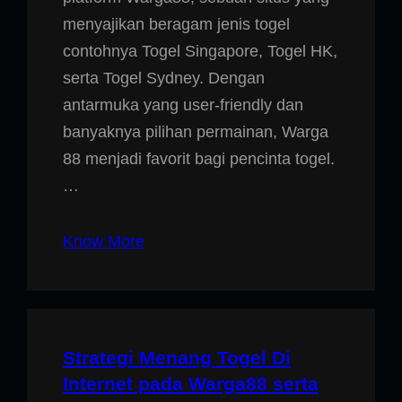
menyajikan beragam jenis togel
contohnya Togel Singapore, Togel HK,
serta Togel Sydney. Dengan
antarmuka yang user-friendly dan
banyaknya pilihan permainan, Warga
88 menjadi favorit bagi pencinta togel.
…
Know More
Strategi Menang Togel Di
Internet pada Warga88 serta