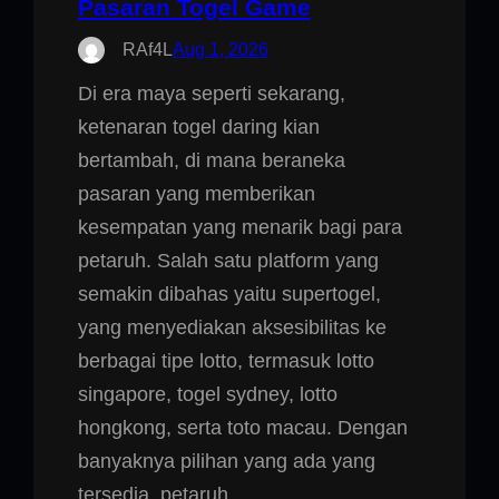
Pasaran Togel Game
RAf4L
Aug 1, 2026
Di era maya seperti sekarang,
ketenaran togel daring kian
bertambah, di mana beraneka
pasaran yang memberikan
kesempatan yang menarik bagi para
petaruh. Salah satu platform yang
semakin dibahas yaitu supertogel,
yang menyediakan aksesibilitas ke
berbagai tipe lotto, termasuk lotto
singapore, togel sydney, lotto
hongkong, serta toto macau. Dengan
banyaknya pilihan yang ada yang
tersedia, petaruh…