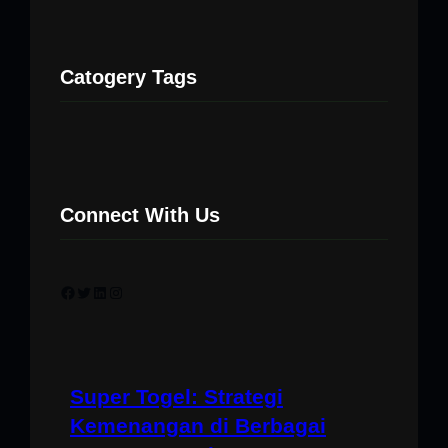
Catogery Tags
Connect With Us
Facebook
Twitter
LinkedIn
Instagram
Super Togel: Strategi
Kemenangan di Berbagai