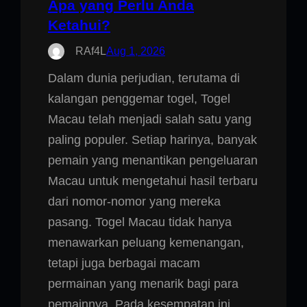
Apa yang Perlu Anda
Ketahui?
RAf4L
Aug 1, 2026
Dalam dunia perjudian, terutama di
kalangan penggemar togel, Togel
Macau telah menjadi salah satu yang
paling populer. Setiap harinya, banyak
pemain yang menantikan pengeluaran
Macau untuk mengetahui hasil terbaru
dari nomor-nomor yang mereka
pasang. Togel Macau tidak hanya
menawarkan peluang kemenangan,
tetapi juga berbagai macam
permainan yang menarik bagi para
pemainnya. Pada kesempatan ini,