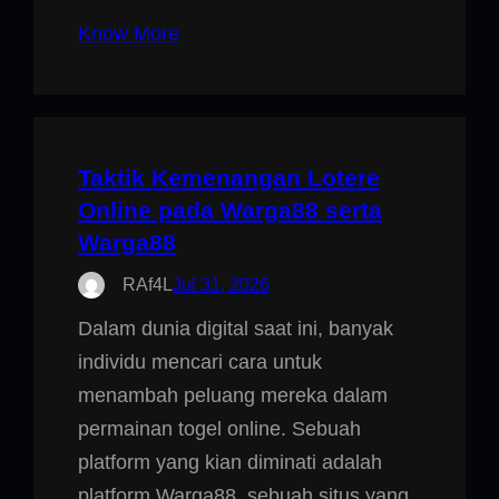
Know More
Taktik Kemenangan Lotere
Online pada Warga88 serta
Warga88
RAf4L
Jul 31, 2026
Dalam dunia digital saat ini, banyak
individu mencari cara untuk
menambah peluang mereka dalam
permainan togel online. Sebuah
platform yang kian diminati adalah
platform Warga88, sebuah situs yang