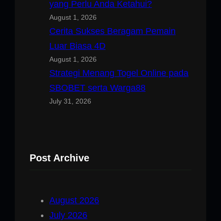
yang Perlu Anda Ketahui?
August 1, 2026
Cerita Sukses Beragam Pemain
Luar Biasa 4D
August 1, 2026
Strategi Menang Togel Online pada
SBOBET serta Warga88
July 31, 2026
Post Archive
August 2026
July 2026