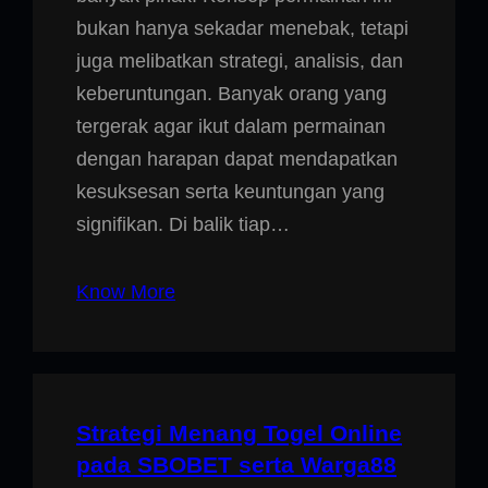
bukan hanya sekadar menebak, tetapi
juga melibatkan strategi, analisis, dan
keberuntungan. Banyak orang yang
tergerak agar ikut dalam permainan
dengan harapan dapat mendapatkan
kesuksesan serta keuntungan yang
signifikan. Di balik tiap…
Know More
Strategi Menang Togel Online
pada SBOBET serta Warga88