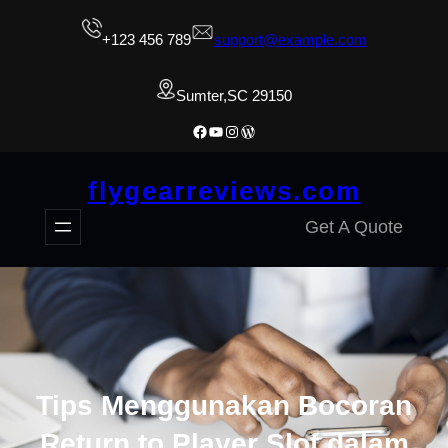
Skip
+123 456 789
support@example.com
to
content
Sumter,SC 29150
Facebook
YouTube
Instagram
WordPress
flygearreviews.com
Get A Quote
Tips Menggunakan Bocoran
Return to Player Slot dalam