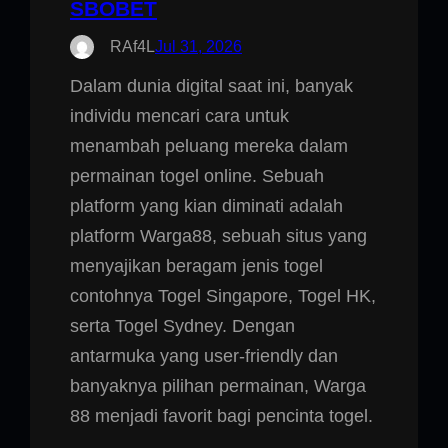
SBOBET
RAf4L
Jul 31, 2026
Dalam dunia digital saat ini, banyak
individu mencari cara untuk
menambah peluang mereka dalam
permainan togel online. Sebuah
platform yang kian diminati adalah
platform Warga88, sebuah situs yang
menyajikan beragam jenis togel
contohnya Togel Singapore, Togel HK,
serta Togel Sydney. Dengan
antarmuka yang user-friendly dan
banyaknya pilihan permainan, Warga
88 menjadi favorit bagi pencinta togel.
…