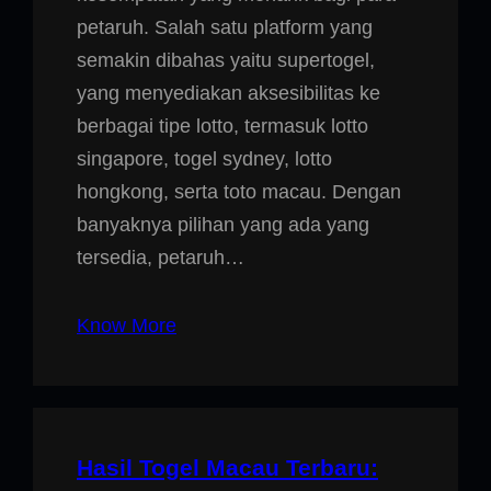
petaruh. Salah satu platform yang
semakin dibahas yaitu supertogel,
yang menyediakan aksesibilitas ke
berbagai tipe lotto, termasuk lotto
singapore, togel sydney, lotto
hongkong, serta toto macau. Dengan
banyaknya pilihan yang ada yang
tersedia, petaruh…
Know More
Hasil Togel Macau Terbaru: