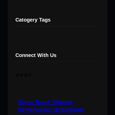
Catogery Tags
Connect With Us
Facebook
Twitter
LinkedIn
Instagram
Super Togel: Strategi
Kemenangan di Berbagai