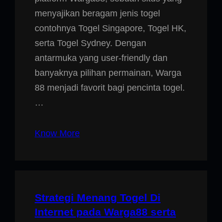
menyajikan beragam jenis togel
contohnya Togel Singapore, Togel HK,
serta Togel Sydney. Dengan
antarmuka yang user-friendly dan
banyaknya pilihan permainan, Warga
88 menjadi favorit bagi pencinta togel.
…
Know More
Strategi Menang Togel Di
Internet pada Warga88 serta