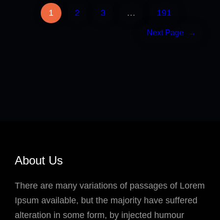
1
2
3
…
191
Next Page
→
About Us
There are many variations of passages of Lorem
Ipsum available, but the majority have suffered
alteration in some form, by injected humour