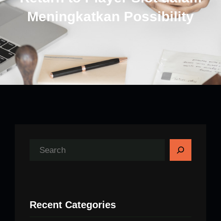
Meningkatkan Possibility
S
e
a
r
Recent Categories
c
h