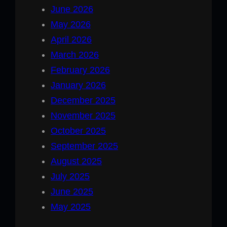
June 2026
May 2026
April 2026
March 2026
February 2026
January 2026
December 2025
November 2025
October 2025
September 2025
August 2025
July 2025
June 2025
May 2025