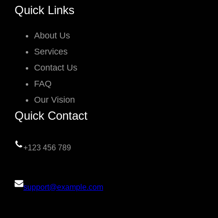
Quick Links
About Us
Services
Contact Us
FAQ
Our Vision
Quick Contact
+123 456 789
support@example.com