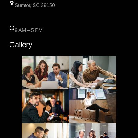
Sumter, SC 29150
9 AM – 5 PM
Gallery