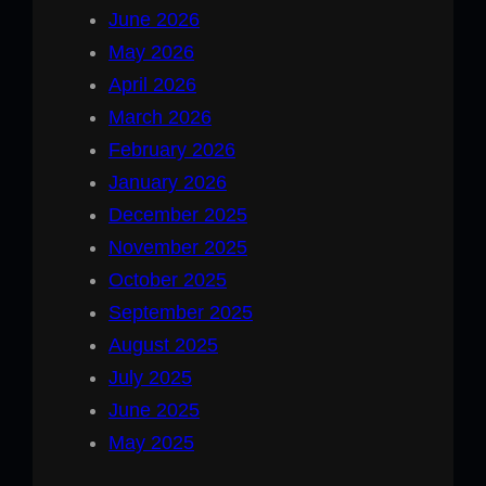
June 2026
May 2026
April 2026
March 2026
February 2026
January 2026
December 2025
November 2025
October 2025
September 2025
August 2025
July 2025
June 2025
May 2025