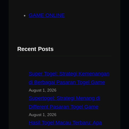
GAME ONLINE
Recent Posts
Super Togel: Strategi Kemenangan
di Berbagai Pasaran Togel Game
August 1, 2026
Supertogel: Strategi Menang di
Different Pasaran Togel Game
August 1, 2026
Hasil Togel Macau Terbaru: Apa