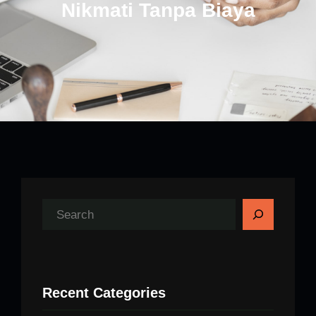
Nikmati Tanpa Biaya
S
e
a
r
Recent Categories
c
h