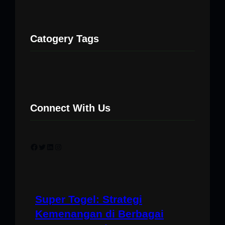
Catogery Tags
Connect With Us
Facebook
Twitter
LinkedIn
Instagram
Super Togel: Strategi
Kemenangan di Berbagai