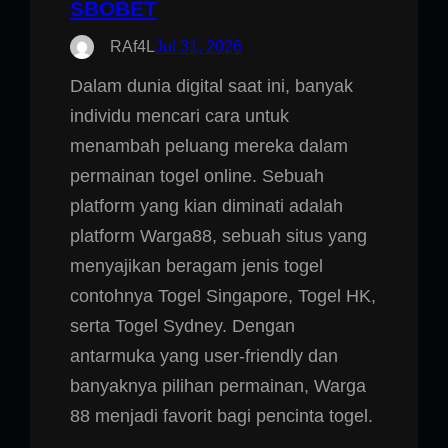
SBOBET
RAf4L
Jul 31, 2026
Dalam dunia digital saat ini, banyak
individu mencari cara untuk
menambah peluang mereka dalam
permainan togel online. Sebuah
platform yang kian diminati adalah
platform Warga88, sebuah situs yang
menyajikan beragam jenis togel
contohnya Togel Singapore, Togel HK,
serta Togel Sydney. Dengan
antarmuka yang user-friendly dan
banyaknya pilihan permainan, Warga
88 menjadi favorit bagi pencinta togel.
…