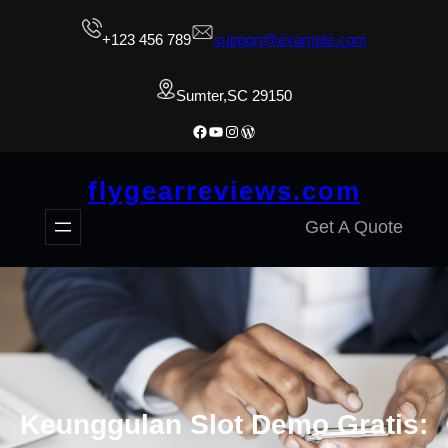
Skip
+123 456 789
support@example.com
to
content
Sumter,SC 29150
Facebook
YouTube
Instagram
WordPress
flygearreviews.com
Get A Quote
Keunggulan Slot Demo Gratis: