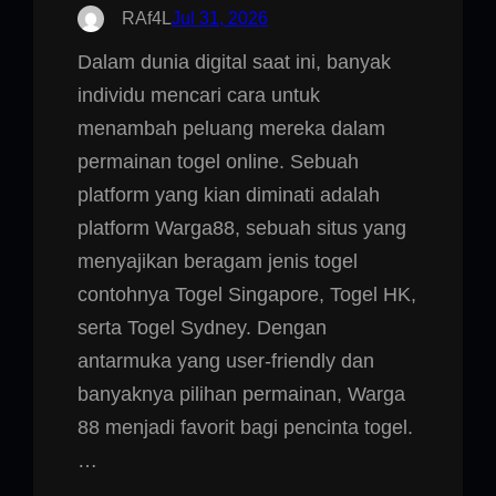
RAf4L
Jul 31, 2026
Dalam dunia digital saat ini, banyak
individu mencari cara untuk
menambah peluang mereka dalam
permainan togel online. Sebuah
platform yang kian diminati adalah
platform Warga88, sebuah situs yang
menyajikan beragam jenis togel
contohnya Togel Singapore, Togel HK,
serta Togel Sydney. Dengan
antarmuka yang user-friendly dan
banyaknya pilihan permainan, Warga
88 menjadi favorit bagi pencinta togel.
…