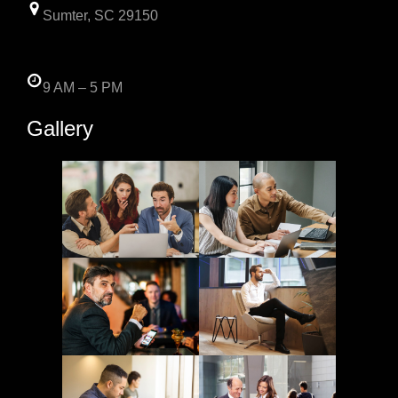
Sumter, SC 29150
9 AM – 5 PM
Gallery