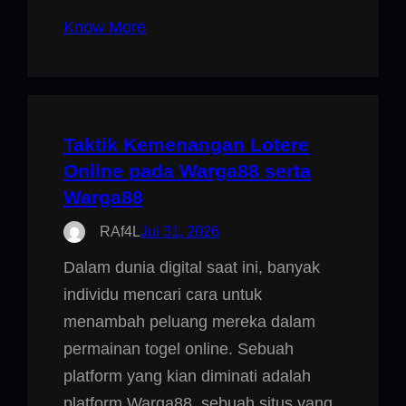
Know More
Taktik Kemenangan Lotere
Online pada Warga88 serta
Warga88
RAf4L
Jul 31, 2026
Dalam dunia digital saat ini, banyak
individu mencari cara untuk
menambah peluang mereka dalam
permainan togel online. Sebuah
platform yang kian diminati adalah
platform Warga88, sebuah situs yang