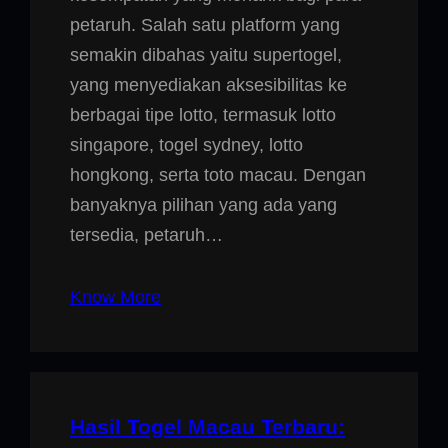
petaruh. Salah satu platform yang
semakin dibahas yaitu supertogel,
yang menyediakan aksesibilitas ke
berbagai tipe lotto, termasuk lotto
singapore, togel sydney, lotto
hongkong, serta toto macau. Dengan
banyaknya pilihan yang ada yang
tersedia, petaruh…
Know More
Hasil Togel Macau Terbaru: