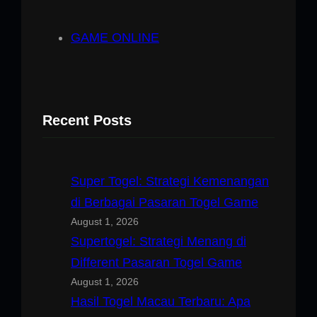
GAME ONLINE
Recent Posts
Super Togel: Strategi Kemenangan
di Berbagai Pasaran Togel Game
August 1, 2026
Supertogel: Strategi Menang di
Different Pasaran Togel Game
August 1, 2026
Hasil Togel Macau Terbaru: Apa