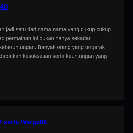
 4D
h jadi satu dari nama-nama yang cukup cukup
sep permainan ini bukan hanya sekadar
an keberuntungan. Banyak orang yang tergerak
dapatkan kesuksesan serta keuntungan yang
T serta Warga88