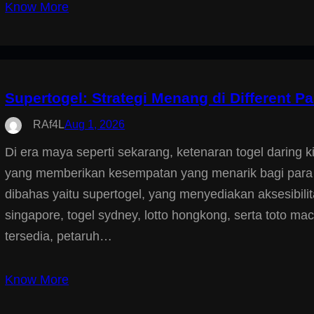
Know More
Supertogel: Strategi Menang di Different 
RAf4L
Aug 1, 2026
Di era maya seperti sekarang, ketenaran togel daring
yang memberikan kesempatan yang menarik bagi para p
dibahas yaitu supertogel, yang menyediakan aksesibilita
singapore, togel sydney, lotto hongkong, serta toto m
tersedia, petaruh…
Know More