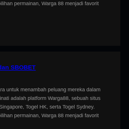
lihan permainan, Warga 88 menjadi favorit
8 dan SBOBET
i cara untuk menambah peluang mereka dalam
inati adalah platform Warga88, sebuah situs
Singapore, Togel HK, serta Togel Sydney.
lihan permainan, Warga 88 menjadi favorit