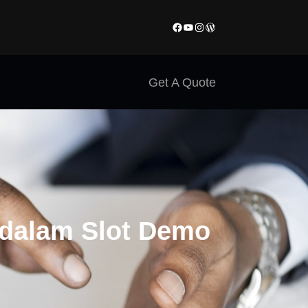
Facebook
YouTube
Instagram
WordPress
Get A Quote
 dalam Slot Demo