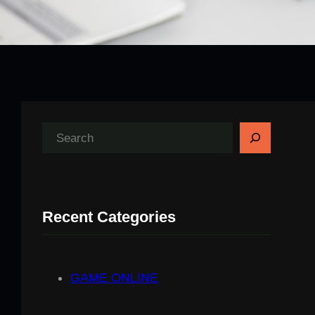
S
e
a
r
Recent Categories
c
h
GAME ONLINE