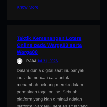
Know More
Taktik Kemenangan Lotere
Online pada Warga88 serta
Warga88
RAf4L
Jul 31, 2026
Dalam dunia digital saat ini, banyak
individu mencari cara untuk
menambah peluang mereka dalam
permainan togel online. Sebuah
platform yang kian diminati adalah
platform Warga88, sebuah situs yang