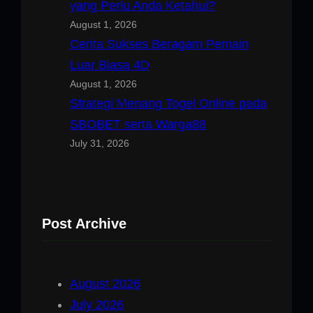
yang Perlu Anda Ketahui?
August 1, 2026
Cerita Sukses Beragam Pemain
Luar Biasa 4D
August 1, 2026
Strategi Menang Togel Online pada
SBOBET serta Warga88
July 31, 2026
Post Archive
August 2026
July 2026