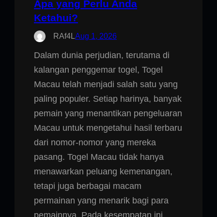
Apa yang Perlu Anda
Ketahui?
RAf4L
Aug 1, 2026
Dalam dunia perjudian, terutama di
kalangan penggemar togel, Togel
Macau telah menjadi salah satu yang
paling populer. Setiap harinya, banyak
pemain yang menantikan pengeluaran
Macau untuk mengetahui hasil terbaru
dari nomor-nomor yang mereka
pasang. Togel Macau tidak hanya
menawarkan peluang kemenangan,
tetapi juga berbagai macam
permainan yang menarik bagi para
pemainnya. Pada kesempatan ini,