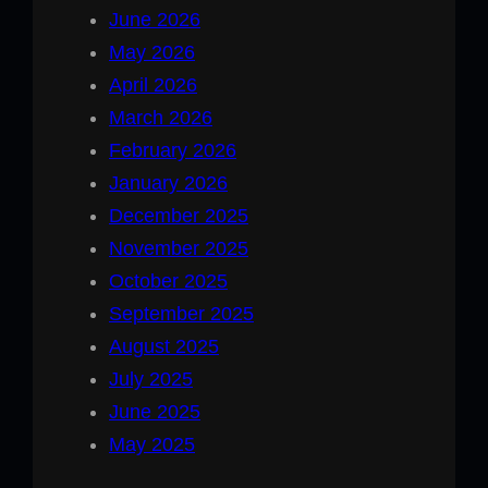
June 2026
May 2026
April 2026
March 2026
February 2026
January 2026
December 2025
November 2025
October 2025
September 2025
August 2025
July 2025
June 2025
May 2025