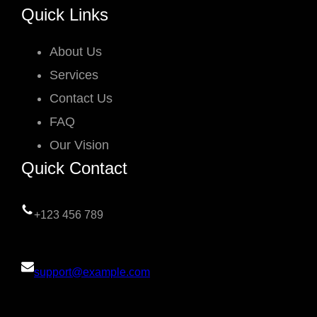
Quick Links
About Us
Services
Contact Us
FAQ
Our Vision
Quick Contact
+123 456 789
support@example.com