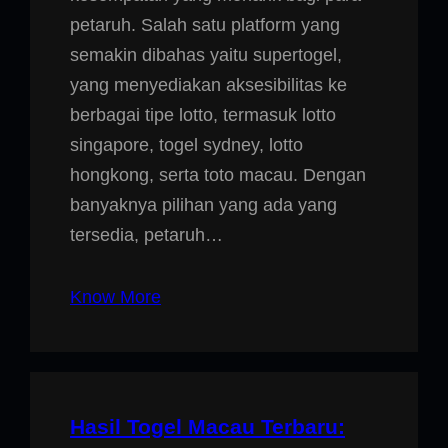
petaruh. Salah satu platform yang
semakin dibahas yaitu supertogel,
yang menyediakan aksesibilitas ke
berbagai tipe lotto, termasuk lotto
singapore, togel sydney, lotto
hongkong, serta toto macau. Dengan
banyaknya pilihan yang ada yang
tersedia, petaruh…
Know More
Hasil Togel Macau Terbaru: