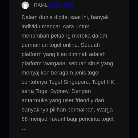
RAf4L
Jul 31, 2026
Dalam dunia digital saat ini, banyak
individu mencari cara untuk
menambah peluang mereka dalam
permainan togel online. Sebuah
platform yang kian diminati adalah
platform Warga88, sebuah situs yang
menyajikan beragam jenis togel
contohnya Togel Singapore, Togel HK,
serta Togel Sydney. Dengan
antarmuka yang user-friendly dan
banyaknya pilihan permainan, Warga
88 menjadi favorit bagi pencinta togel.
…