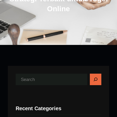
Online
S
e
a
r
Recent Categories
c
h