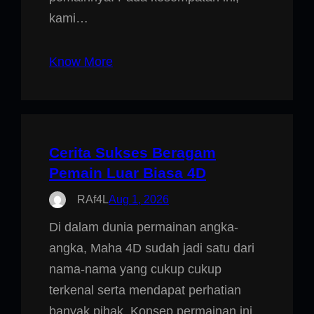
kami…
Know More
Cerita Sukses Beragam
Pemain Luar Biasa 4D
RAf4L
Aug 1, 2026
Di dalam dunia permainan angka-
angka, Maha 4D sudah jadi satu dari
nama-nama yang cukup cukup
terkenal serta mendapat perhatian
banyak pihak. Konsep permainan ini