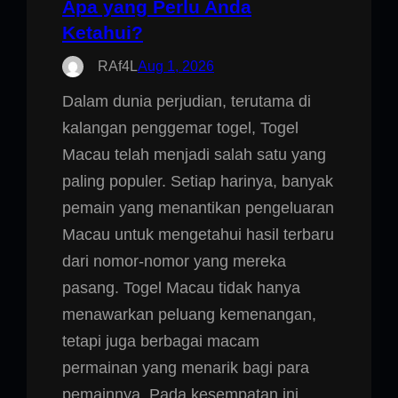
Apa yang Perlu Anda
Ketahui?
RAf4L
Aug 1, 2026
Dalam dunia perjudian, terutama di
kalangan penggemar togel, Togel
Macau telah menjadi salah satu yang
paling populer. Setiap harinya, banyak
pemain yang menantikan pengeluaran
Macau untuk mengetahui hasil terbaru
dari nomor-nomor yang mereka
pasang. Togel Macau tidak hanya
menawarkan peluang kemenangan,
tetapi juga berbagai macam
permainan yang menarik bagi para
pemainnya. Pada kesempatan ini,