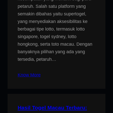
petaruh. Salah satu platform yang
semakin dibahas yaitu supertogel,
yang menyediakan aksesibilitas ke
berbagai tipe lotto, termasuk lotto
singapore, togel sydney, lotto
hongkong, serta toto macau. Dengan
banyaknya pilihan yang ada yang
tersedia, petaruh…
Know More
Hasil Togel Macau Terbaru: