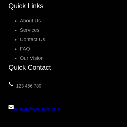
Quick Links
About Us
Services
Contact Us
FAQ
Our Vision
Quick Contact
+123 456 789
support@example.com