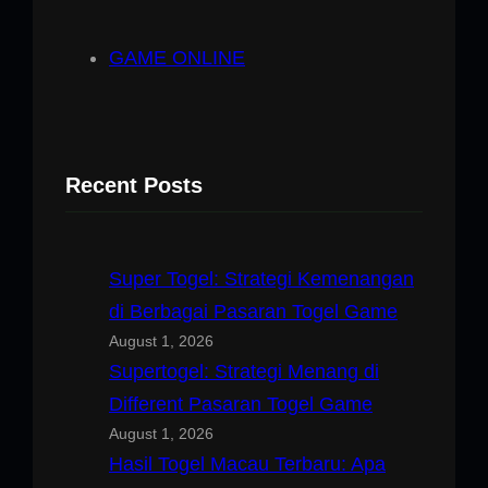
GAME ONLINE
Recent Posts
Super Togel: Strategi Kemenangan
di Berbagai Pasaran Togel Game
August 1, 2026
Supertogel: Strategi Menang di
Different Pasaran Togel Game
August 1, 2026
Hasil Togel Macau Terbaru: Apa