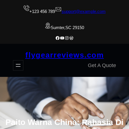
Skip
+123 456 789
support@example.com
to
content
Sumter,SC 29150
Facebook
YouTube
Instagram
WordPress
flygearreviews.com
Get A Quote
Paito Warna China: Rahasia Di