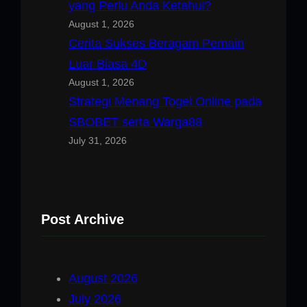
yang Perlu Anda Ketahui?
August 1, 2026
Cerita Sukses Beragam Pemain
Luar Biasa 4D
August 1, 2026
Strategi Menang Togel Online pada
SBOBET serta Warga88
July 31, 2026
Post Archive
August 2026
July 2026