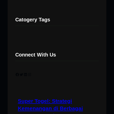
Catogery Tags
Connect With Us
Facebook
Twitter
LinkedIn
Instagram
Super Togel: Strategi
Kemenangan di Berbagai