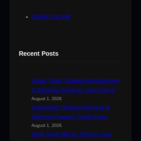
GAME ONLINE
Recent Posts
Super Togel: Strategi Kemenangan
di Berbagai Pasaran Togel Game
August 1, 2026
Supertogel: Strategi Menang di
Different Pasaran Togel Game
August 1, 2026
Hasil Togel Macau Terbaru: Apa