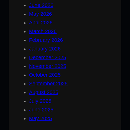
June 2026
May 2026
April 2026
March 2026
February 2026
January 2026
December 2025
November 2025
October 2025
September 2025
August 2025
July 2025
June 2025
May 2025