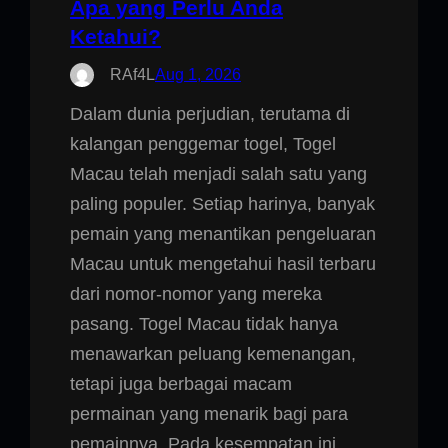
Apa yang Perlu Anda
Ketahui?
RAf4L
Aug 1, 2026
Dalam dunia perjudian, terutama di
kalangan penggemar togel, Togel
Macau telah menjadi salah satu yang
paling populer. Setiap harinya, banyak
pemain yang menantikan pengeluaran
Macau untuk mengetahui hasil terbaru
dari nomor-nomor yang mereka
pasang. Togel Macau tidak hanya
menawarkan peluang kemenangan,
tetapi juga berbagai macam
permainan yang menarik bagi para
pemainnya. Pada kesempatan ini,