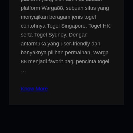
platform Warga88, sebuah situs yang
menyajikan beragam jenis togel
contohnya Togel Singapore, Togel HK,
serta Togel Sydney. Dengan
antarmuka yang user-friendly dan
banyaknya pilihan permainan, Warga
88 menjadi favorit bagi pencinta togel.
…
Know More