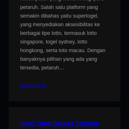
petaruh. Salah satu platform yang
semakin dibahas yaitu supertogel,
yang menyediakan aksesibilitas ke
berbagai tipe lotto, termasuk lotto
singapore, togel sydney, lotto
hongkong, serta toto macau. Dengan
banyaknya pilihan yang ada yang
tersedia, petaruh…
Know More
Hasil Togel Macau Terbaru: