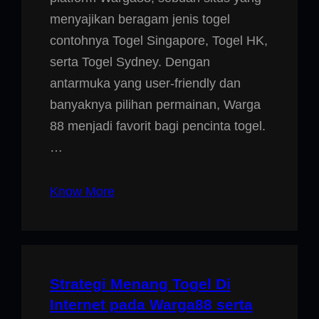
menyajikan beragam jenis togel
contohnya Togel Singapore, Togel HK,
serta Togel Sydney. Dengan
antarmuka yang user-friendly dan
banyaknya pilihan permainan, Warga
88 menjadi favorit bagi pencinta togel.
…
Know More
Strategi Menang Togel Di
Internet pada Warga88 serta