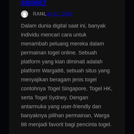
SBOBET
RAf4L
Jul 31, 2026
Dalam dunia digital saat ini, banyak
individu mencari cara untuk
menambah peluang mereka dalam
permainan togel online. Sebuah
platform yang kian diminati adalah
platform Warga88, sebuah situs yang
menyajikan beragam jenis togel
contohnya Togel Singapore, Togel HK,
serta Togel Sydney. Dengan
antarmuka yang user-friendly dan
banyaknya pilihan permainan, Warga
88 menjadi favorit bagi pencinta togel.
…