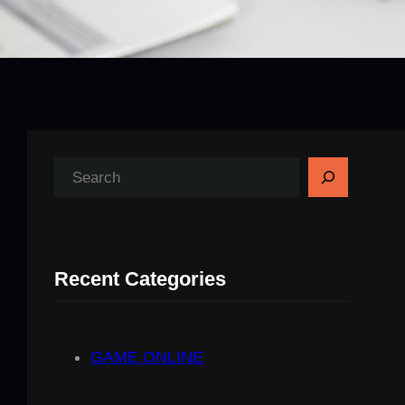
S
e
a
r
Recent Categories
c
h
GAME ONLINE