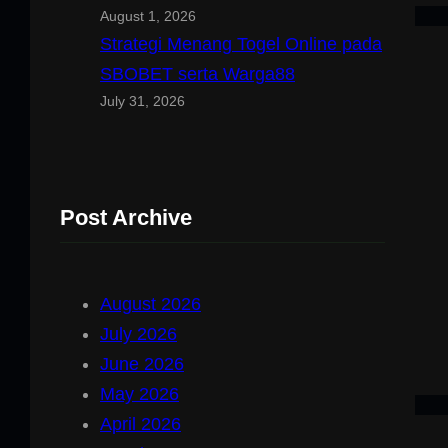
August 1, 2026
Strategi Menang Togel Online pada
SBOBET serta Warga88
July 31, 2026
Post Archive
August 2026
July 2026
June 2026
May 2026
April 2026