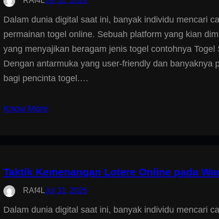
RAf4L
Jul 31, 2026
Dalam dunia digital saat ini, banyak individu mencar
permainan togel online. Sebuah platform yang kian dim
yang menyajikan beragam jenis togel contohnya Togel 
Dengan antarmuka yang user-friendly dan banyaknya pi
bagi pencinta togel.…
Know More
Taktik Kemenangan Lotere Online pada Wa
RAf4L
Jul 31, 2026
Dalam dunia digital saat ini, banyak individu mencar