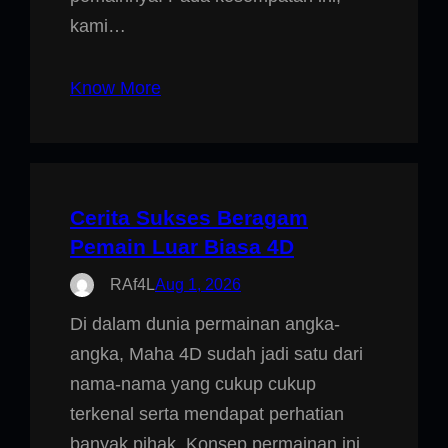
kami…
Know More
Cerita Sukses Beragam
Pemain Luar Biasa 4D
RAf4L
Aug 1, 2026
Di dalam dunia permainan angka-
angka, Maha 4D sudah jadi satu dari
nama-nama yang cukup cukup
terkenal serta mendapat perhatian
banyak pihak. Konsep permainan ini