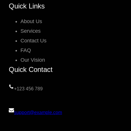
Quick Links
About Us
Services
Contact Us
FAQ
Our Vision
Quick Contact
+123 456 789
support@example.com