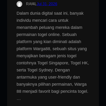
RAf4L
Jul 31, 2026
Dalam dunia digital saat ini, banyak
individu mencari cara untuk
menambah peluang mereka dalam
permainan togel online. Sebuah
platform yang kian diminati adalah
platform Warga88, sebuah situs yang
menyajikan beragam jenis togel
contohnya Togel Singapore, Togel HK,
serta Togel Sydney. Dengan
antarmuka yang user-friendly dan
banyaknya pilihan permainan, Warga
88 menjadi favorit bagi pencinta togel.
…