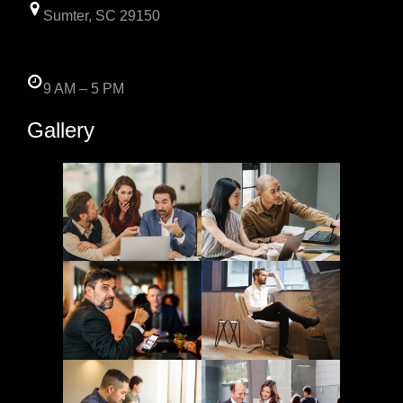
Sumter, SC 29150
9 AM – 5 PM
Gallery