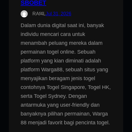
SBOBET
RAf4L
Jul 31, 2026
Dalam dunia digital saat ini, banyak
individu mencari cara untuk
menambah peluang mereka dalam
permainan togel online. Sebuah
platform yang kian diminati adalah
platform Warga88, sebuah situs yang
menyajikan beragam jenis togel
contohnya Togel Singapore, Togel HK,
serta Togel Sydney. Dengan
antarmuka yang user-friendly dan
banyaknya pilihan permainan, Warga
88 menjadi favorit bagi pencinta togel.
…