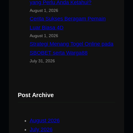
yang Perlu Anda Ketahui?
August 1, 2026
Cerita Sukses Beragam Pemain
Luar Biasa 4D
August 1, 2026
Strategi Menang Togel Online pada
SBOBET serta Warga88
July 31, 2026
Post Archive
August 2026
July 2026