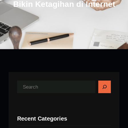
Bikin Ketagihan di Internet
S
e
a
r
Recent Categories
c
h