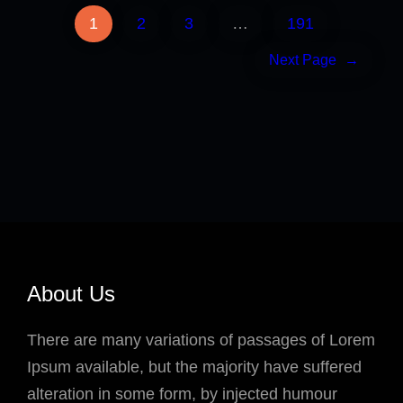
1
2
3
…
191
Next Page
→
About Us
There are many variations of passages of Lorem
Ipsum available, but the majority have suffered
alteration in some form, by injected humour