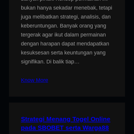
bukan hanya sekadar menebak, tetapi
juga melibatkan strategi, analisis, dan
keberuntungan. Banyak orang yang
tergerak agar ikut dalam permainan
dengan harapan dapat mendapatkan
kesuksesan serta keuntungan yang
signifikan. Di balik tiap…
Know More
Strategi Menang Togel Online
pada SBOBET serta Warga88