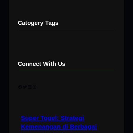
Catogery Tags
Connect With Us
Facebook
Twitter
LinkedIn
Instagram
Super Togel: Strategi
Kemenangan di Berbagai