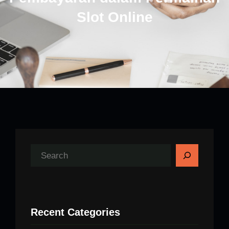
Slot Online
S
e
a
r
Recent Categories
c
h