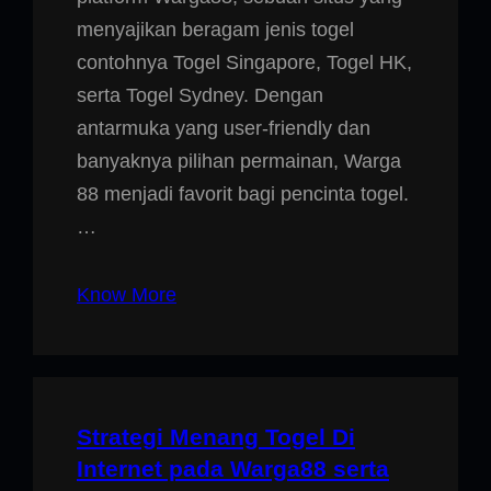
menyajikan beragam jenis togel
contohnya Togel Singapore, Togel HK,
serta Togel Sydney. Dengan
antarmuka yang user-friendly dan
banyaknya pilihan permainan, Warga
88 menjadi favorit bagi pencinta togel.
…
Know More
Strategi Menang Togel Di
Internet pada Warga88 serta