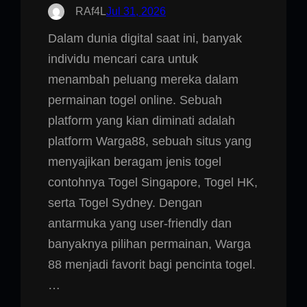
RAf4L
Jul 31, 2026
Dalam dunia digital saat ini, banyak
individu mencari cara untuk
menambah peluang mereka dalam
permainan togel online. Sebuah
platform yang kian diminati adalah
platform Warga88, sebuah situs yang
menyajikan beragam jenis togel
contohnya Togel Singapore, Togel HK,
serta Togel Sydney. Dengan
antarmuka yang user-friendly dan
banyaknya pilihan permainan, Warga
88 menjadi favorit bagi pencinta togel.
…