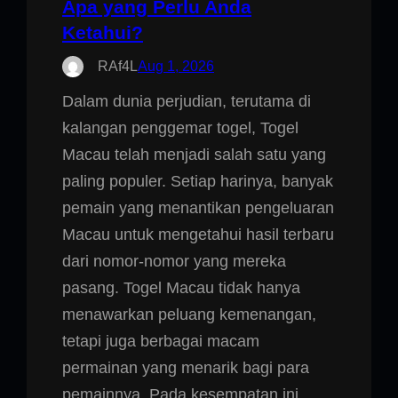
Apa yang Perlu Anda
Ketahui?
RAf4L
Aug 1, 2026
Dalam dunia perjudian, terutama di
kalangan penggemar togel, Togel
Macau telah menjadi salah satu yang
paling populer. Setiap harinya, banyak
pemain yang menantikan pengeluaran
Macau untuk mengetahui hasil terbaru
dari nomor-nomor yang mereka
pasang. Togel Macau tidak hanya
menawarkan peluang kemenangan,
tetapi juga berbagai macam
permainan yang menarik bagi para
pemainnya. Pada kesempatan ini,