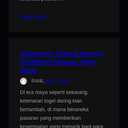
Know More
Supertogel: Strategi Menang
di Different Pasaran Togel
Game
RAf4L
Aug 1, 2026
Di era maya seperti sekarang,
ketenaran togel daring kian
bertambah, di mana beraneka
pasaran yang memberikan
kesempatan yang menarik bagi para