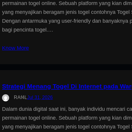
permainan togel online. Sebuah platform yang kian dim
yang menyajikan beragam jenis togel contohnya Togel 
Dengan antarmuka yang user-friendly dan banyaknya pi
bagi pencinta togel.…
Know More
Strategi Menang Togel Di Internet pada W
RAf4L
Jul 31, 2026
Dalam dunia digital saat ini, banyak individu mencar
permainan togel online. Sebuah platform yang kian dim
yang menyajikan beragam jenis togel contohnya Togel 