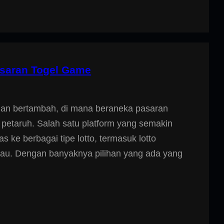
Pasaran Togel Game
 kian bertambah, di mana beraneka pasaran
etaruh. Salah satu platform yang semakin
s ke berbagai tipe lotto, termasuk lotto
acau. Dengan banyaknya pilihan yang ada yang