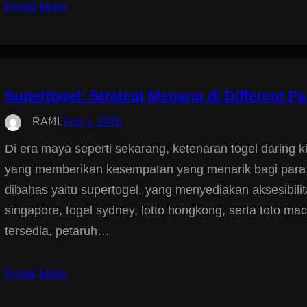
Know More
Supertogel: Strategi Menang di Different 
RAf4L
Aug 1, 2026
Di era maya seperti sekarang, ketenaran togel daring
yang memberikan kesempatan yang menarik bagi para p
dibahas yaitu supertogel, yang menyediakan aksesibilita
singapore, togel sydney, lotto hongkong, serta toto m
tersedia, petaruh…
Know More