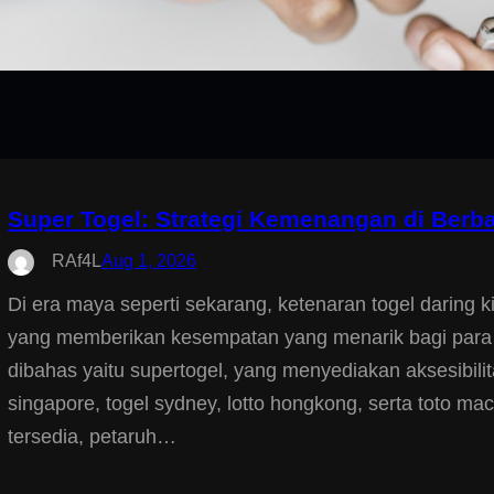
Super Togel: Strategi Kemenangan di Berb
RAf4L
Aug 1, 2026
Di era maya seperti sekarang, ketenaran togel daring
yang memberikan kesempatan yang menarik bagi para p
dibahas yaitu supertogel, yang menyediakan aksesibilita
singapore, togel sydney, lotto hongkong, serta toto m
tersedia, petaruh…