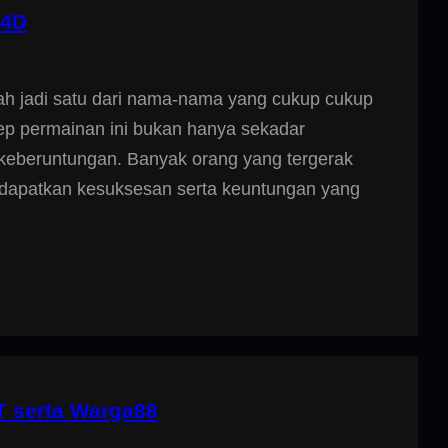
 4D
h jadi satu dari nama-nama yang cukup cukup
sep permainan ini bukan hanya sekadar
an keberuntungan. Banyak orang yang tergerak
dapatkan kesuksesan serta keuntungan yang
T serta Warga88