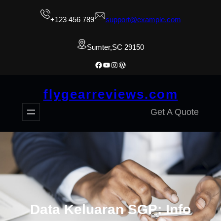
Skip
+123 456 789
support@example.com
to
content
Sumter,SC 29150
Facebook
YouTube
Instagram
WordPress
flygearreviews.com
Get A Quote
Data Keluaran SGP: Info