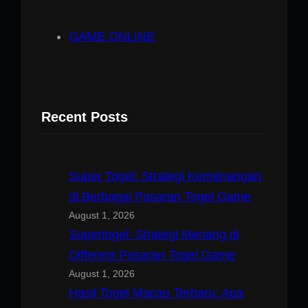
GAME ONLINE
Recent Posts
Super Togel: Strategi Kemenangan
di Berbagai Pasaran Togel Game
August 1, 2026
Supertogel: Strategi Menang di
Different Pasaran Togel Game
August 1, 2026
Hasil Togel Macau Terbaru: Apa