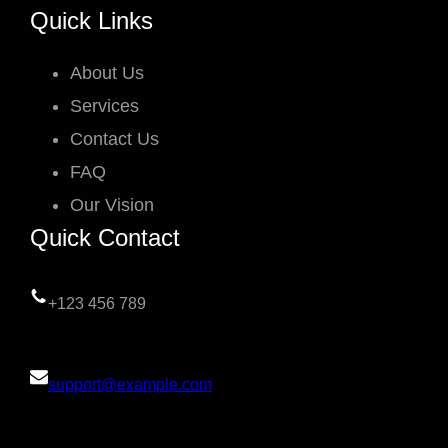
Quick Links
About Us
Services
Contact Us
FAQ
Our Vision
Quick Contact
+123 456 789
support@example.com