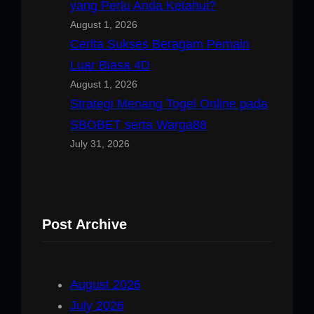
yang Perlu Anda Ketahui?
August 1, 2026
Cerita Sukses Beragam Pemain
Luar Biasa 4D
August 1, 2026
Strategi Menang Togel Online pada
SBOBET serta Warga88
July 31, 2026
Post Archive
August 2026
July 2026