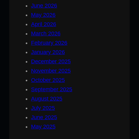
June 2026
May 2026
April 2026
March 2026
February 2026
January 2026
December 2025
November 2025
October 2025
September 2025
August 2025
July 2025
June 2025
May 2025