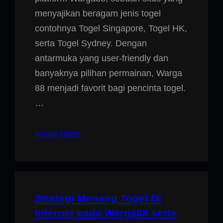
menyajikan beragam jenis togel
contohnya Togel Singapore, Togel HK,
serta Togel Sydney. Dengan
antarmuka yang user-friendly dan
banyaknya pilihan permainan, Warga
88 menjadi favorit bagi pencinta togel.
…
Know More
Strategi Menang Togel Di
Internet pada Warga88 serta