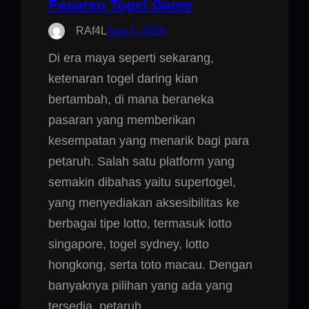
Pasaran Togel Game
RAf4L
Aug 1, 2026
Di era maya seperti sekarang,
ketenaran togel daring kian
bertambah, di mana beraneka
pasaran yang memberikan
kesempatan yang menarik bagi para
petaruh. Salah satu platform yang
semakin dibahas yaitu supertogel,
yang menyediakan aksesibilitas ke
berbagai tipe lotto, termasuk lotto
singapore, togel sydney, lotto
hongkong, serta toto macau. Dengan
banyaknya pilihan yang ada yang
tersedia, petaruh…