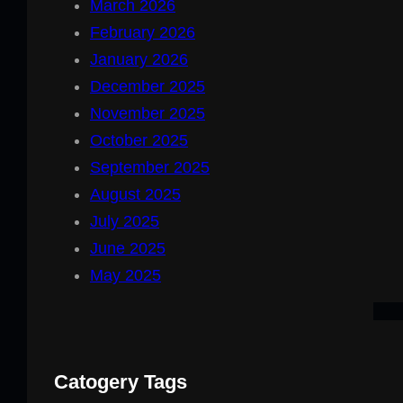
March 2026
February 2026
January 2026
December 2025
November 2025
October 2025
September 2025
August 2025
July 2025
June 2025
May 2025
Catogery Tags