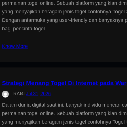
permainan togel online. Sebuah platform yang kian dim
yang menyajikan beragam jenis togel contohnya Togel 
Dengan antarmuka yang user-friendly dan banyaknya pi
bagi pencinta togel.…
Know More
Strategi Menang Togel Di Internet pada W
RAf4L
Jul 31, 2026
Dalam dunia digital saat ini, banyak individu mencar
permainan togel online. Sebuah platform yang kian dim
yang menyajikan beragam jenis togel contohnya Togel 