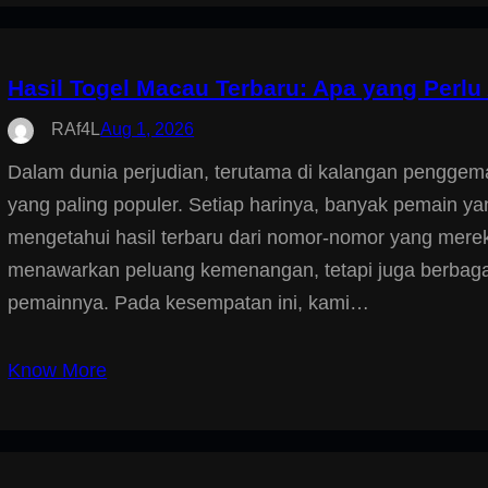
Hasil Togel Macau Terbaru: Apa yang Perlu
RAf4L
Aug 1, 2026
Dalam dunia perjudian, terutama di kalangan penggema
yang paling populer. Setiap harinya, banyak pemain 
mengetahui hasil terbaru dari nomor-nomor yang mere
menawarkan peluang kemenangan, tetapi juga berbag
pemainnya. Pada kesempatan ini, kami…
Know More