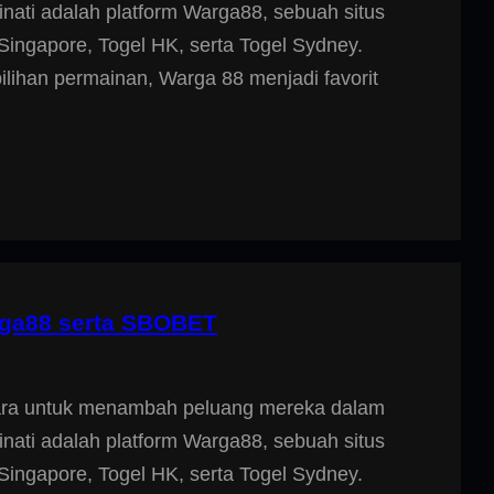
inati adalah platform Warga88, sebuah situs
Singapore, Togel HK, serta Togel Sydney.
lihan permainan, Warga 88 menjadi favorit
arga88 serta SBOBET
i cara untuk menambah peluang mereka dalam
inati adalah platform Warga88, sebuah situs
Singapore, Togel HK, serta Togel Sydney.