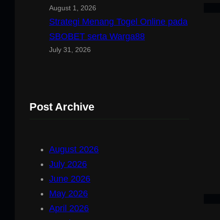
August 1, 2026
Strategi Menang Togel Online pada
SBOBET serta Warga88
July 31, 2026
Post Archive
August 2026
July 2026
June 2026
May 2026
April 2026