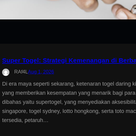
Super Togel: Strategi Kemenangan di Berb
RAf4L
Aug 1, 2026
Di era maya seperti sekarang, ketenaran togel daring
yang memberikan kesempatan yang menarik bagi para p
dibahas yaitu supertogel, yang menyediakan aksesibilita
singapore, togel sydney, lotto hongkong, serta toto m
tersedia, petaruh…