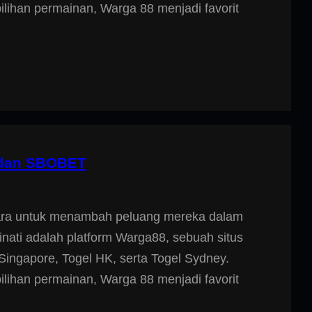
lihan permainan, Warga 88 menjadi favorit
8 dan SBOBET
i cara untuk menambah peluang mereka dalam
inati adalah platform Warga88, sebuah situs
Singapore, Togel HK, serta Togel Sydney.
lihan permainan, Warga 88 menjadi favorit