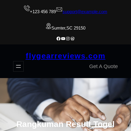
Skip
+123 456 789
support@example.com
to
content
Sumter,SC 29150
Facebook
YouTube
Instagram
WordPress
flygearreviews.com
Get A Quote
Rangkuman Result Togel