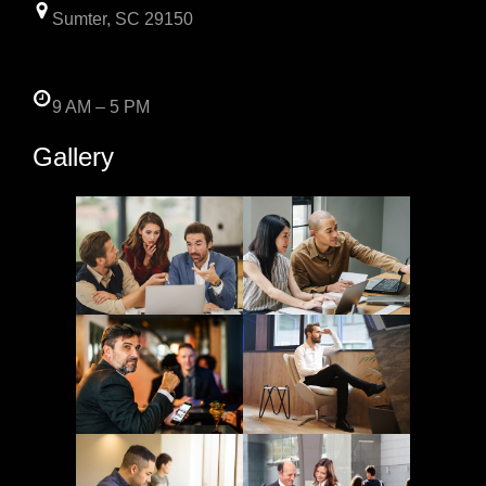
Sumter, SC 29150
9 AM – 5 PM
Gallery