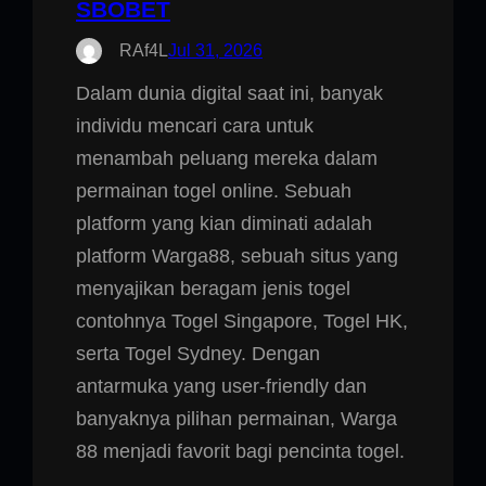
SBOBET
RAf4L
Jul 31, 2026
Dalam dunia digital saat ini, banyak
individu mencari cara untuk
menambah peluang mereka dalam
permainan togel online. Sebuah
platform yang kian diminati adalah
platform Warga88, sebuah situs yang
menyajikan beragam jenis togel
contohnya Togel Singapore, Togel HK,
serta Togel Sydney. Dengan
antarmuka yang user-friendly dan
banyaknya pilihan permainan, Warga
88 menjadi favorit bagi pencinta togel.
…