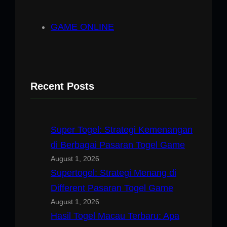
GAME ONLINE
Recent Posts
Super Togel: Strategi Kemenangan
di Berbagai Pasaran Togel Game
August 1, 2026
Supertogel: Strategi Menang di
Different Pasaran Togel Game
August 1, 2026
Hasil Togel Macau Terbaru: Apa