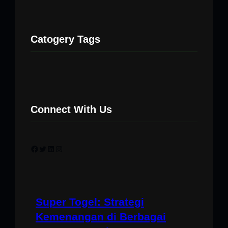
Catogery Tags
Connect With Us
Facebook
Twitter
LinkedIn
Instagram
Super Togel: Strategi
Kemenangan di Berbagai