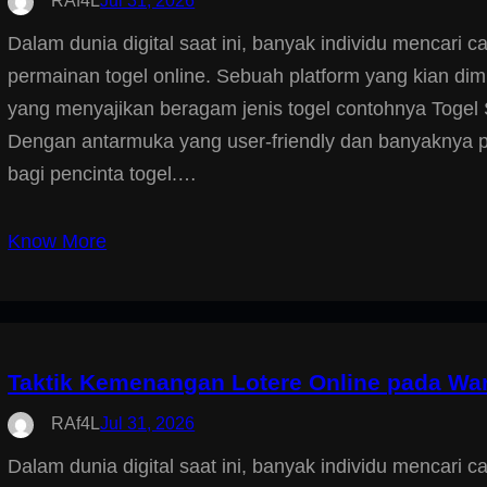
RAf4L
Jul 31, 2026
Dalam dunia digital saat ini, banyak individu mencar
permainan togel online. Sebuah platform yang kian dim
yang menyajikan beragam jenis togel contohnya Togel 
Dengan antarmuka yang user-friendly dan banyaknya pi
bagi pencinta togel.…
Know More
Taktik Kemenangan Lotere Online pada Wa
RAf4L
Jul 31, 2026
Dalam dunia digital saat ini, banyak individu mencar