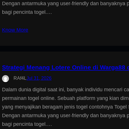
Dengan antarmuka yang user-friendly dan banyaknya pi
bagi pencinta togel.…
Know More
Strategi Menang Lotere Online di Warga8
RAf4L
Jul 31, 2026
Dalam dunia digital saat ini, banyak individu mencar
permainan togel online. Sebuah platform yang kian dim
yang menyajikan beragam jenis togel contohnya Togel 
Dengan antarmuka yang user-friendly dan banyaknya pi
bagi pencinta togel.…