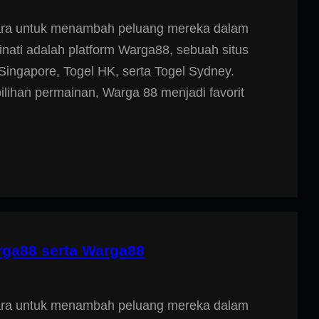
i cara untuk menambah peluang mereka dalam
inati adalah platform Warga88, sebuah situs
Singapore, Togel HK, serta Togel Sydney.
lihan permainan, Warga 88 menjadi favorit
rga88 serta Warga88
i cara untuk menambah peluang mereka dalam