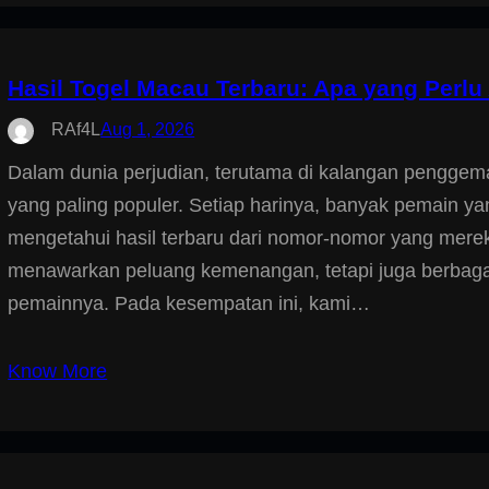
Hasil Togel Macau Terbaru: Apa yang Perlu
RAf4L
Aug 1, 2026
Dalam dunia perjudian, terutama di kalangan penggema
yang paling populer. Setiap harinya, banyak pemain 
mengetahui hasil terbaru dari nomor-nomor yang mere
menawarkan peluang kemenangan, tetapi juga berbag
pemainnya. Pada kesempatan ini, kami…
Know More