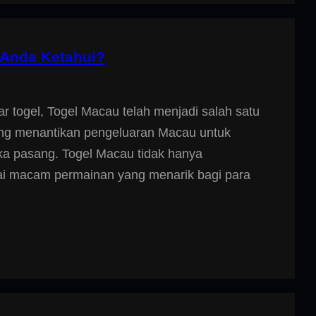
 Anda Ketahui?
r togel, Togel Macau telah menjadi salah satu
yang menantikan pengeluaran Macau untuk
ka pasang. Togel Macau tidak hanya
ai macam permainan yang menarik bagi para