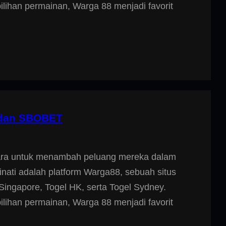
lihan permainan, Warga 88 menjadi favorit
8 dan SBOBET
i cara untuk menambah peluang mereka dalam
inati adalah platform Warga88, sebuah situs
Singapore, Togel HK, serta Togel Sydney.
lihan permainan, Warga 88 menjadi favorit