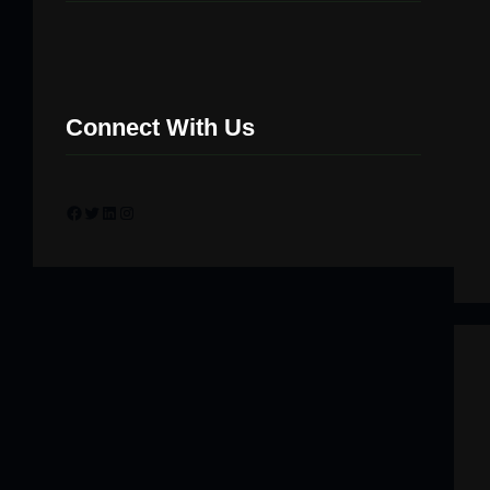
Connect With Us
Facebook
Twitter
LinkedIn
Instagram