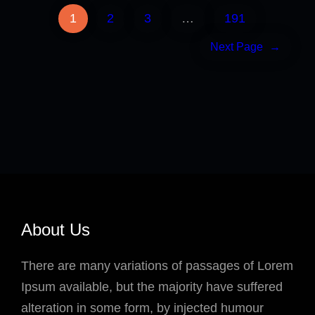
1
2
3
…
191
Next Page
→
About Us
There are many variations of passages of Lorem
Ipsum available, but the majority have suffered
alteration in some form, by injected humour