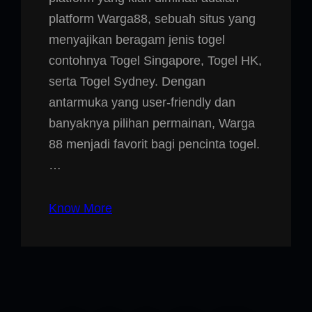
platform Warga88, sebuah situs yang
menyajikan beragam jenis togel
contohnya Togel Singapore, Togel HK,
serta Togel Sydney. Dengan
antarmuka yang user-friendly dan
banyaknya pilihan permainan, Warga
88 menjadi favorit bagi pencinta togel.
…
Know More