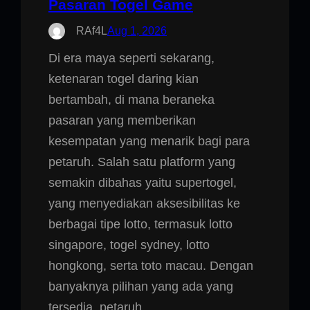
Pasaran Togel Game
RAf4L
Aug 1, 2026
Di era maya seperti sekarang,
ketenaran togel daring kian
bertambah, di mana beraneka
pasaran yang memberikan
kesempatan yang menarik bagi para
petaruh. Salah satu platform yang
semakin dibahas yaitu supertogel,
yang menyediakan aksesibilitas ke
berbagai tipe lotto, termasuk lotto
singapore, togel sydney, lotto
hongkong, serta toto macau. Dengan
banyaknya pilihan yang ada yang
tersedia, petaruh…