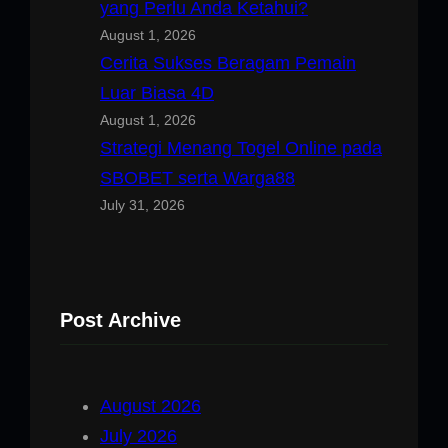
yang Perlu Anda Ketahui?
August 1, 2026
Cerita Sukses Beragam Pemain
Luar Biasa 4D
August 1, 2026
Strategi Menang Togel Online pada
SBOBET serta Warga88
July 31, 2026
Post Archive
August 2026
July 2026