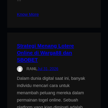
Know More
Strategi Menang Lotere
Online di Warga88 dan
SBOBET
RAf4L
Jul 31, 2026
Dalam dunia digital saat ini, banyak
individu mencari cara untuk
menambah peluang mereka dalam
permainan togel online. Sebuah
platform yang kian diminati adalah