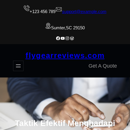
Skip
+123 456 789
support@example.com
to
content
Sumter,SC 29150
Facebook
YouTube
Instagram
WordPress
flygearreviews.com
Get A Quote
Taktik Efektif Menghadapi