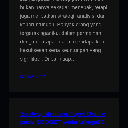
bukan hanya sekadar menebak, tetapi
juga melibatkan strategi, analisis, dan
keberuntungan. Banyak orang yang
tergerak agar ikut dalam permainan
dengan harapan dapat mendapatkan
kesuksesan serta keuntungan yang
signifikan. Di balik tiap…
Know More
Strategi Menang Togel Online
pada SBOBET serta Warga88