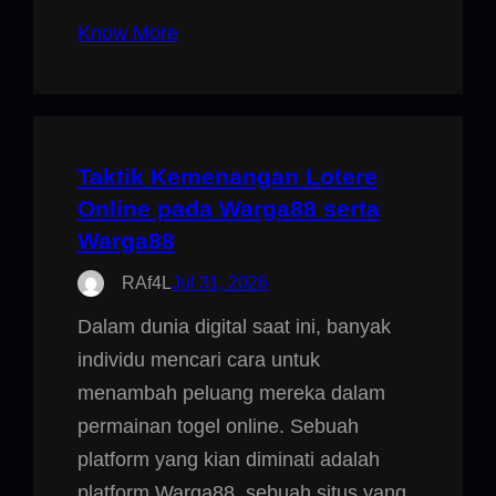
Know More
Taktik Kemenangan Lotere
Online pada Warga88 serta
Warga88
RAf4L
Jul 31, 2026
Dalam dunia digital saat ini, banyak
individu mencari cara untuk
menambah peluang mereka dalam
permainan togel online. Sebuah
platform yang kian diminati adalah
platform Warga88, sebuah situs yang