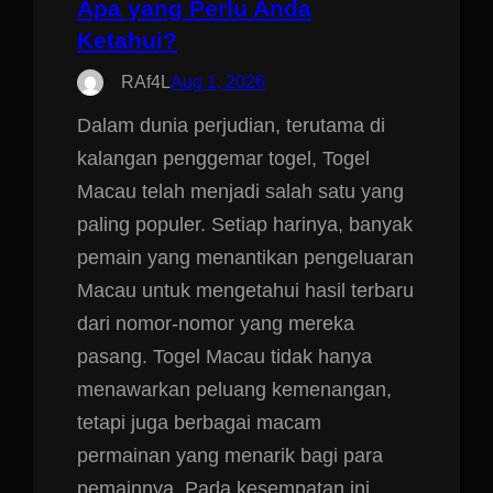
Apa yang Perlu Anda
Ketahui?
RAf4L
Aug 1, 2026
Dalam dunia perjudian, terutama di
kalangan penggemar togel, Togel
Macau telah menjadi salah satu yang
paling populer. Setiap harinya, banyak
pemain yang menantikan pengeluaran
Macau untuk mengetahui hasil terbaru
dari nomor-nomor yang mereka
pasang. Togel Macau tidak hanya
menawarkan peluang kemenangan,
tetapi juga berbagai macam
permainan yang menarik bagi para
pemainnya. Pada kesempatan ini,