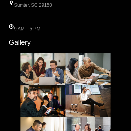
Sumter, SC 29150
9 AM – 5 PM
Gallery