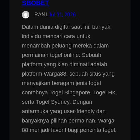
SBOBET
RAf4L
Jul 31, 2026
Dalam dunia digital saat ini, banyak
individu mencari cara untuk
menambah peluang mereka dalam
permainan togel online. Sebuah
platform yang kian diminati adalah
platform Warga88, sebuah situs yang
menyajikan beragam jenis togel
contohnya Togel Singapore, Togel HK,
serta Togel Sydney. Dengan
antarmuka yang user-friendly dan
banyaknya pilihan permainan, Warga
88 menjadi favorit bagi pencinta togel.
…