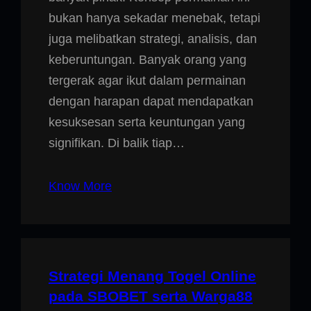
bukan hanya sekadar menebak, tetapi
juga melibatkan strategi, analisis, dan
keberuntungan. Banyak orang yang
tergerak agar ikut dalam permainan
dengan harapan dapat mendapatkan
kesuksesan serta keuntungan yang
signifikan. Di balik tiap…
Know More
Strategi Menang Togel Online
pada SBOBET serta Warga88