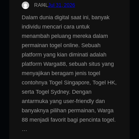
RAf4L
Jul 31, 2026
Dalam dunia digital saat ini, banyak
individu mencari cara untuk
menambah peluang mereka dalam
permainan togel online. Sebuah
platform yang kian diminati adalah
platform Warga88, sebuah situs yang
menyajikan beragam jenis togel
contohnya Togel Singapore, Togel HK,
serta Togel Sydney. Dengan
antarmuka yang user-friendly dan
banyaknya pilihan permainan, Warga
88 menjadi favorit bagi pencinta togel.
…